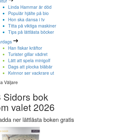
ltur
Linda Hammar är död
Populär hjälte på bio
Hon ska dansa i tv
Titta på viktiga maskiner
Tips på lättlästa böcker
ardags
Han fiskar kräftor
Turister gillar vädret
Lätt att spela minigolf
Dags att plocka blåbär
Kvinnor ser vackrare ut
la Väljare
 Sidors bok
om valet 2026
adda ner lättlästa boken gratis