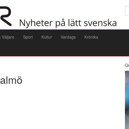
Sö
a Väljare
Sport
Kultur
Vardags
Krönika
Q
Malmö