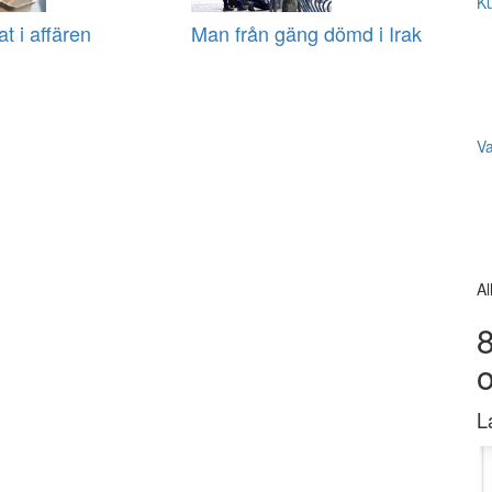
Ku
at i affären
Man från gäng dömd i Irak
V
Al
8
L