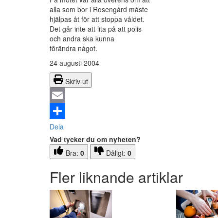
alla som bor i Rosengård måste
hjälpas åt för att stoppa våldet.
Det går inte att lita på att polis
och andra ska kunna
förändra något.
24 augusti 2004
Skriv ut
Email
Dela
Vad tycker du om nyheten?
Bra:
0
Dåligt:
0
Fler liknande artiklar