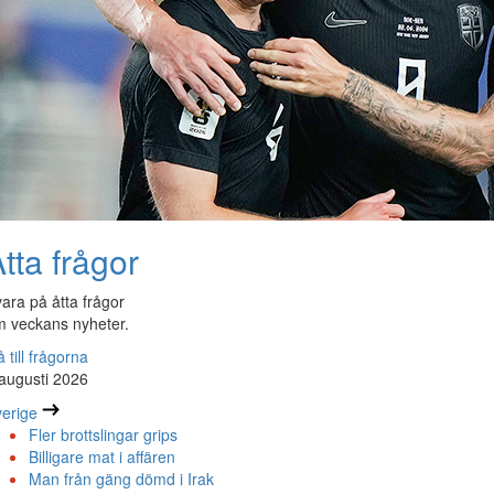
tta frågor
ara på åtta frågor
 veckans nyheter.
 till frågorna
augusti 2026
erige
Fler brottslingar grips
Billigare mat i affären
Man från gäng dömd i Irak