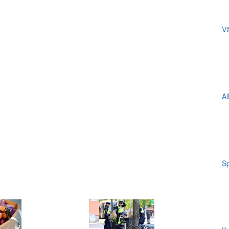
Vä
Al
Sp