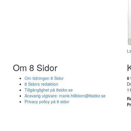
L
Om 8 Sidor
Om tidningen 8 Sidor
8 
8 Sidors redaktion
D
Tillgänglighet på 8sidor.se
1
Ansvarig utgivare:
marie.hillblom@8sidor.se
R
Privacy policy på 8 sidor
P