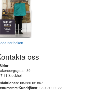
adda ner boken
Kontakta oss
Sidor
rakenbergsgatan 39
17 41 Stockholm
edaktionen:
08-580 02 867
renumerera/Kundtjänst:
08-121 060 38