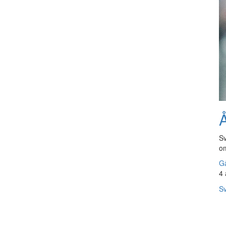
Å
Sv
om
Gå
4 
Sv