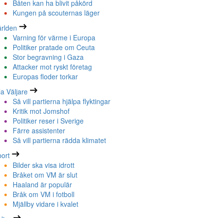
Båten kan ha blivit påkörd
Kungen på scouternas läger
rlden
Varning för värme i Europa
Politiker pratade om Ceuta
Stor begravning i Gaza
Attacker mot ryskt företag
Europas floder torkar
la Väljare
Så vill partierna hjälpa flyktingar
Kritik mot Jomshof
Politiker reser i Sverige
Färre assistenter
Så vill partierna rädda klimatet
ort
Bilder ska visa idrott
Bråket om VM är slut
Haaland är populär
Bråk om VM i fotboll
Mjällby vidare i kvalet