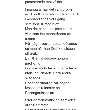
protesterade mot våldet.
I många år har det varit problem
med brott i stadsdelen Rosengård.
I området finns flera gäng
som sysslar med brott.
Men det är sen senaste tidens
våld som fått människorna att
tröttna.
För några veckor sedan dödades
en man när han försökte stoppa
ett bråk.
En 16-åring dödade honom
med kniv.
I veckan dödades en man efter ett
bråk i en lekpark. Flera andra
skadades.
Under sommaren har någon
krossat 600 fönster på
Rosengårdsskolan.
Efter demonstrationen samlades
alla till ett möte.
På mötet var alla överens om att