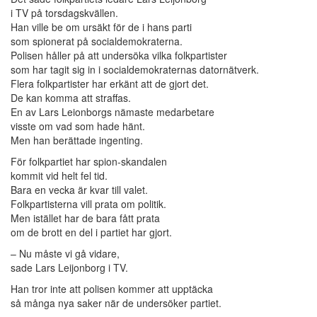
i TV på torsdagskvällen.
Han ville be om ursäkt för de i hans parti
som spionerat på socialdemokraterna.
Polisen håller på att undersöka vilka folkpartister
som har tagit sig in i socialdemokraternas datornätverk.
Flera folkpartister har erkänt att de gjort det.
De kan komma att straffas.
En av Lars Leionborgs nämaste medarbetare
visste om vad som hade hänt.
Men han berättade ingenting.
För folkpartiet har spion-skandalen
kommit vid helt fel tid.
Bara en vecka är kvar till valet.
Folkpartisterna vill prata om politik.
Men istället har de bara fått prata
om de brott en del i partiet har gjort.
– Nu måste vi gå vidare,
sade Lars Leijonborg i TV.
Han tror inte att polisen kommer att upptäcka
så många nya saker när de undersöker partiet.