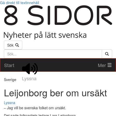
Gå direkt till textinnehåll
Sök
Söktext
Start
Mer
Lyssna
Sverige
Leijonborg ber om ursäkt
Lyssna
– Jag vill be svenska folket om ursäkt.
Det sade folkpartiets ledare Lars Leijonborg