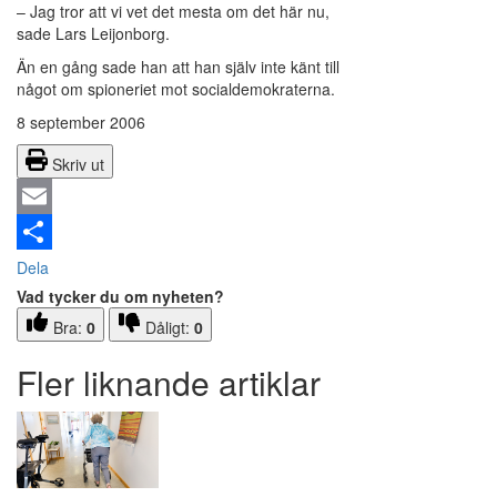
– Jag tror att vi vet det mesta om det här nu,
sade Lars Leijonborg.
Än en gång sade han att han själv inte känt till
något om spioneriet mot socialdemokraterna.
8 september 2006
Skriv ut
Email
Dela
Vad tycker du om nyheten?
Bra:
0
Dåligt:
0
Fler liknande artiklar