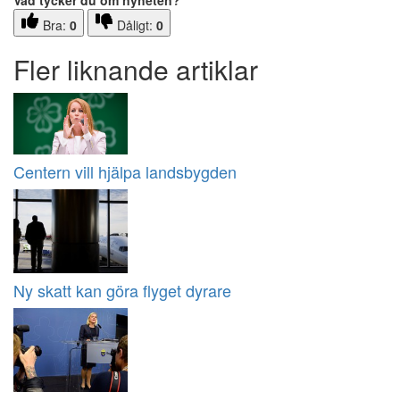
Vad tycker du om nyheten?
Bra:
0
Dåligt:
0
Fler liknande artiklar
Centern vill hjälpa landsbygden
Ny skatt kan göra flyget dyrare