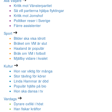
Alla Väljare
Kritik mot Vänsterpartiet
Så vill partierna hjälpa flyktingar
Kritik mot Jomshof
Politiker reser i Sverige
Färre assistenter
Sport
Bilder ska visa idrott
Bråket om VM är slut
Haaland är populär
Bråk om VM i fotboll
Mjällby vidare i kvalet
Kultur
Hon var viktig för många
Stor tävling för körer
Linda Hammar är död
Populär hjälte på bio
Hon ska dansa i tv
Vardags
Dyrare oxfilé i höst
Han fiskar kräftor