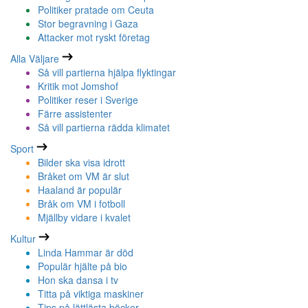
Politiker pratade om Ceuta
Stor begravning i Gaza
Attacker mot ryskt företag
Alla Väljare
Så vill partierna hjälpa flyktingar
Kritik mot Jomshof
Politiker reser i Sverige
Färre assistenter
Så vill partierna rädda klimatet
Sport
Bilder ska visa idrott
Bråket om VM är slut
Haaland är populär
Bråk om VM i fotboll
Mjällby vidare i kvalet
Kultur
Linda Hammar är död
Populär hjälte på bio
Hon ska dansa i tv
Titta på viktiga maskiner
Tips på lättlästa böcker