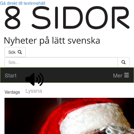
Gå direkt till textinnehåll
Sök
Söktext
Start
Mer
Lyssna
Vardags