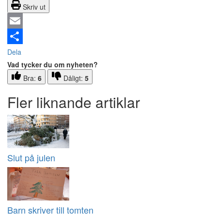
Skriv ut
Email
Dela
Vad tycker du om nyheten?
Bra:
6
Dåligt:
5
Fler liknande artiklar
Slut på julen
Barn skriver till tomten