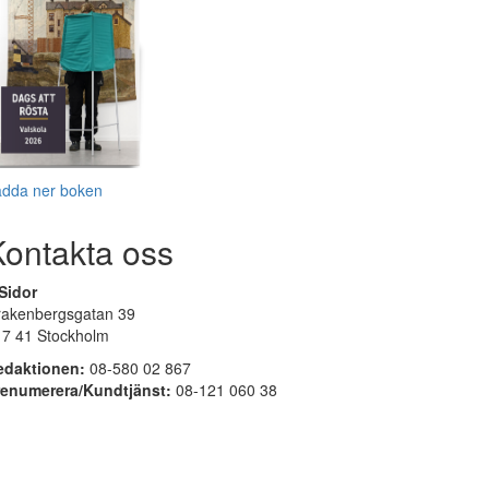
adda ner boken
Kontakta oss
Sidor
rakenbergsgatan 39
17 41 Stockholm
edaktionen:
08-580 02 867
renumerera/Kundtjänst:
08-121 060 38