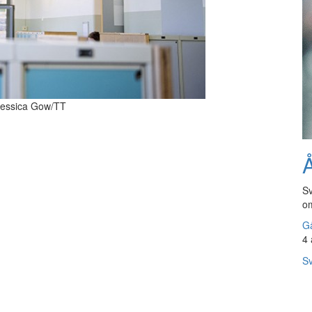
: Jessica Gow/TT
Å
Sv
om
Gå
4 
Sv