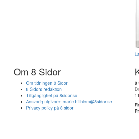
L
Om 8 Sidor
Om tidningen 8 Sidor
8 
8 Sidors redaktion
D
Tillgänglighet på 8sidor.se
1
Ansvarig utgivare:
marie.hillblom@8sidor.se
R
Privacy policy på 8 sidor
P