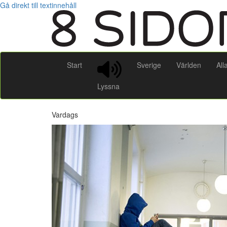
Gå direkt till textinnehåll
Start
Sverige
Världen
All
Lyssna
Vardags