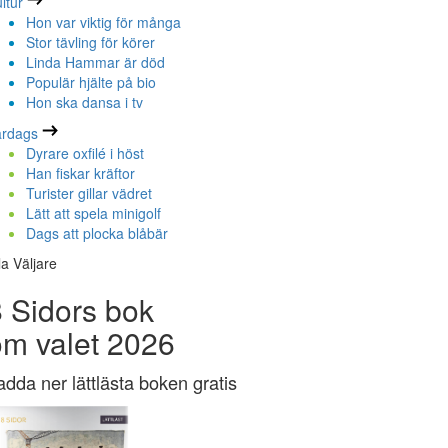
ltur
Hon var viktig för många
Stor tävling för körer
Linda Hammar är död
Populär hjälte på bio
Hon ska dansa i tv
ardags
Dyrare oxfilé i höst
Han fiskar kräftor
Turister gillar vädret
Lätt att spela minigolf
Dags att plocka blåbär
la Väljare
 Sidors bok
om valet 2026
adda ner lättlästa boken gratis