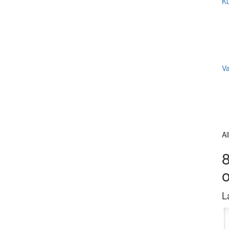
Ku
V
Al
8
L