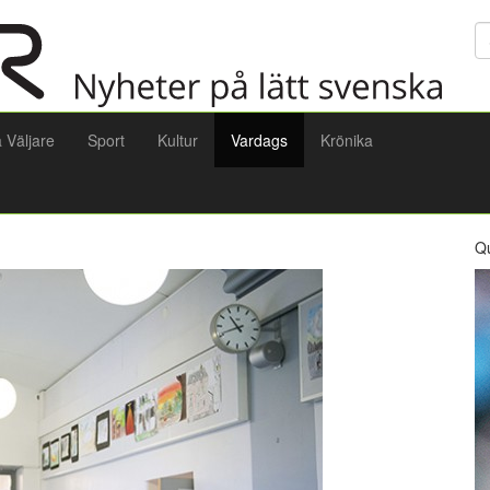
Sö
a Väljare
Sport
Kultur
Vardags
Krönika
Q