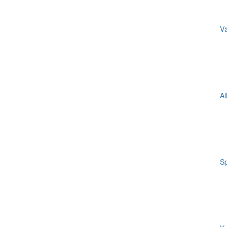
Vä
Al
Sp