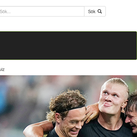
ktext
Sök
uiz