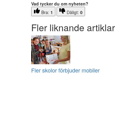
Vad tycker du om nyheten?
Bra:
1
Dåligt:
0
Fler liknande artiklar
Fler skolor förbjuder mobiler