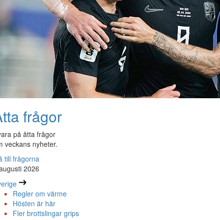
tta frågor
ara på åtta frågor
 veckans nyheter.
 till frågorna
augusti 2026
erige
Regler om värme
Hösten är här
Fler brottslingar grips