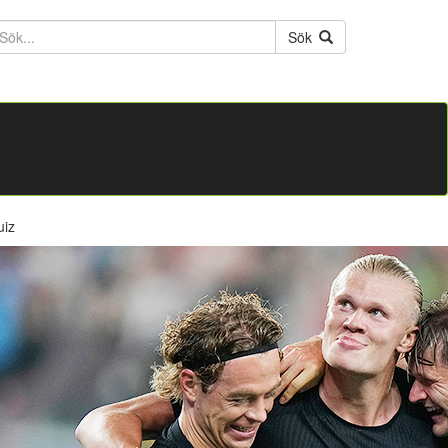
ktext
Sök
uiz