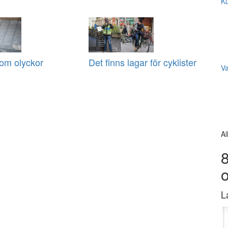
Ku
om olyckor
Det finns lagar för cyklister
V
Al
8
L