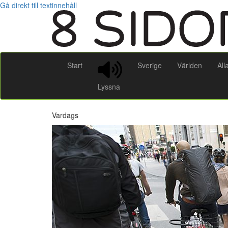
Gå direkt till textinnehåll
Start
Sverige
Världen
All
Lyssna
Vardags