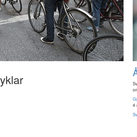
Å
yklar
Sv
om
Gå
4 
Sv