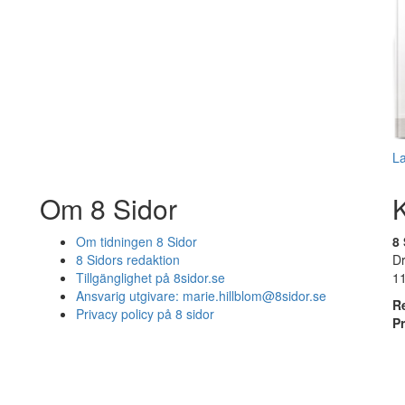
L
Om 8 Sidor
Om tidningen 8 Sidor
8 
8 Sidors redaktion
D
Tillgänglighet på 8sidor.se
1
Ansvarig utgivare:
marie.hillblom@8sidor.se
R
Privacy policy på 8 sidor
P