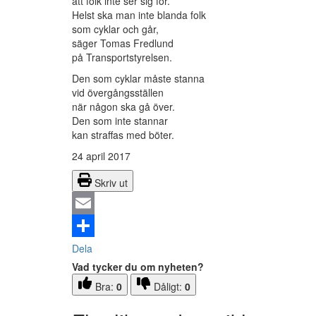
att folk inte ser sig för.
Helst ska man inte blanda folk
som cyklar och går,
säger Tomas Fredlund
på Transportstyrelsen.
Den som cyklar måste stanna
vid övergångsställen
när någon ska gå över.
Den som inte stannar
kan straffas med böter.
24 april 2017
Skriv ut
Email
Dela
Vad tycker du om nyheten?
Bra:
0
Dåligt:
0