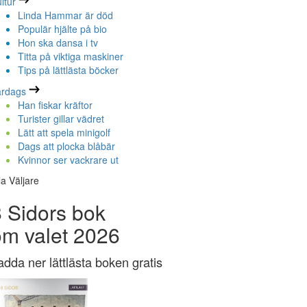
ltur
Linda Hammar är död
Populär hjälte på bio
Hon ska dansa i tv
Titta på viktiga maskiner
Tips på lättlästa böcker
ardags
Han fiskar kräftor
Turister gillar vädret
Lätt att spela minigolf
Dags att plocka blåbär
Kvinnor ser vackrare ut
la Väljare
 Sidors bok
om valet 2026
adda ner lättlästa boken gratis