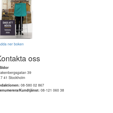
adda ner boken
Kontakta oss
Sidor
rakenbergsgatan 39
17 41 Stockholm
edaktionen:
08-580 02 867
renumerera/Kundtjänst:
08-121 060 38