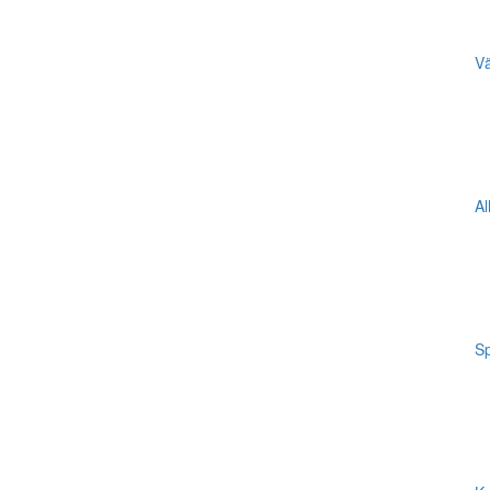
Vä
Al
Sp