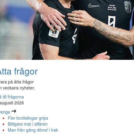
tta frågor
ara på åtta frågor
 veckans nyheter.
 till frågorna
augusti 2026
erige
Fler brottslingar grips
Billigare mat i affären
Man från gäng dömd i Irak