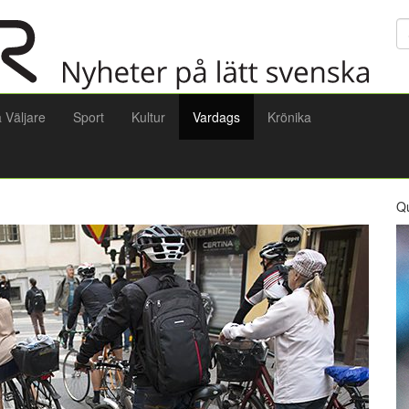
Sö
a Väljare
Sport
Kultur
Vardags
Krönika
Q