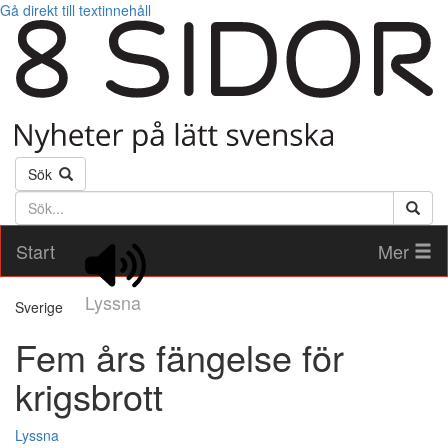
Gå direkt till textinnehåll
Sök
Söktext
Start
Mer
Lyssna
Sverige
Fem års fängelse för
krigsbrott
Lyssna