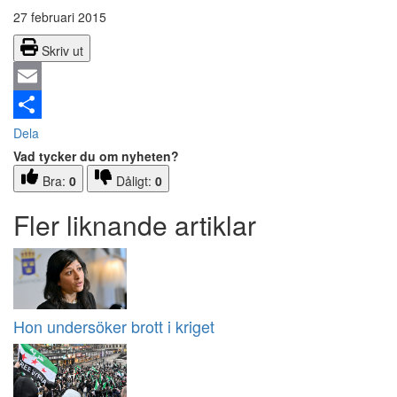
27 februari 2015
Skriv ut
Email
Dela
Vad tycker du om nyheten?
Bra:
0
Dåligt:
0
Fler liknande artiklar
Hon undersöker brott i kriget