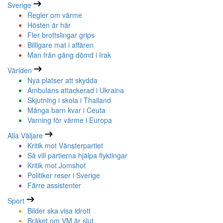
Sverige
Regler om värme
Hösten är här
Fler brottslingar grips
Billigare mat i affären
Man från gäng dömd i Irak
Världen
Nya platser att skydda
Ambulans attackerad i Ukraina
Skjutning i skola i Thailand
Många barn kvar i Ceuta
Varning för värme i Europa
Alla Väljare
Kritik mot Vänsterpartiet
Så vill partierna hjälpa flyktingar
Kritik mot Jomshof
Politiker reser i Sverige
Färre assistenter
Sport
Bilder ska visa idrott
Bråket om VM är slut