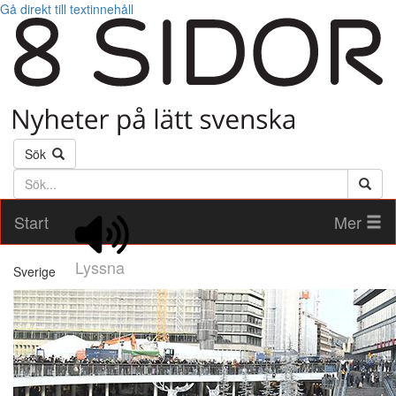
Gå direkt till textinnehåll
Sök
Söktext
Start
Mer
Lyssna
Sverige