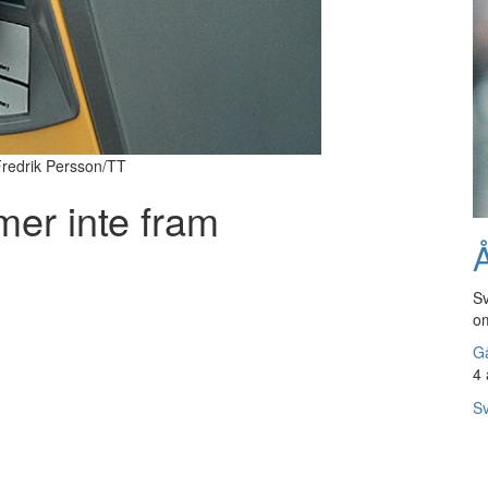
 Fredrik Persson/TT
mer inte fram
Å
Sv
om
Gå
4 
Sv