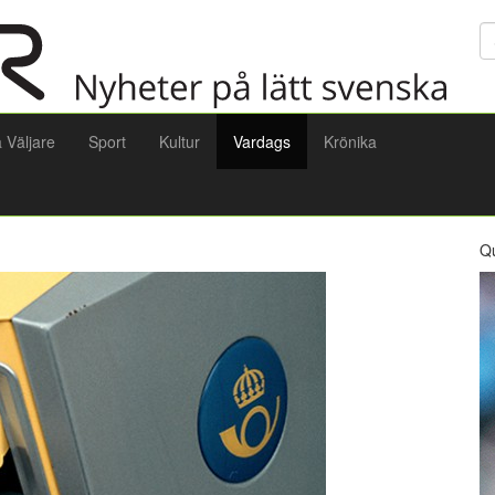
Sö
a Väljare
Sport
Kultur
Vardags
Krönika
Q