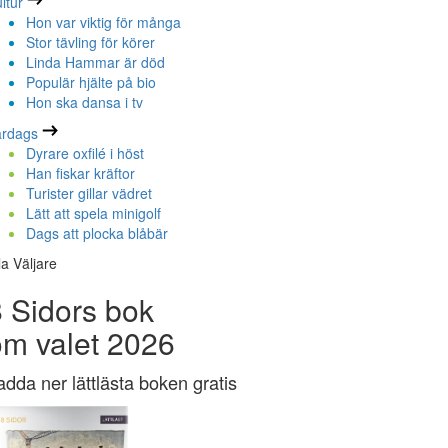
ltur
Hon var viktig för många
Stor tävling för körer
Linda Hammar är död
Populär hjälte på bio
Hon ska dansa i tv
ardags
Dyrare oxfilé i höst
Han fiskar kräftor
Turister gillar vädret
Lätt att spela minigolf
Dags att plocka blåbär
la Väljare
 Sidors bok
om valet 2026
adda ner lättlästa boken gratis