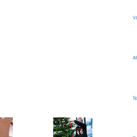
Vä
Al
Sp