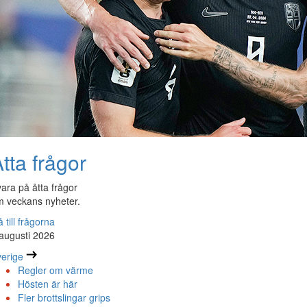
tta frågor
ara på åtta frågor
 veckans nyheter.
 till frågorna
augusti 2026
erige
Regler om värme
Hösten är här
Fler brottslingar grips