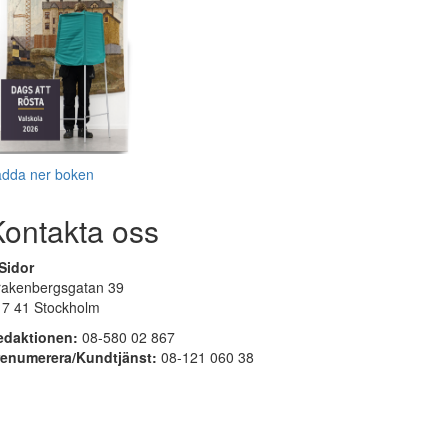
adda ner boken
Kontakta oss
Sidor
rakenbergsgatan 39
17 41 Stockholm
edaktionen:
08-580 02 867
renumerera/Kundtjänst:
08-121 060 38