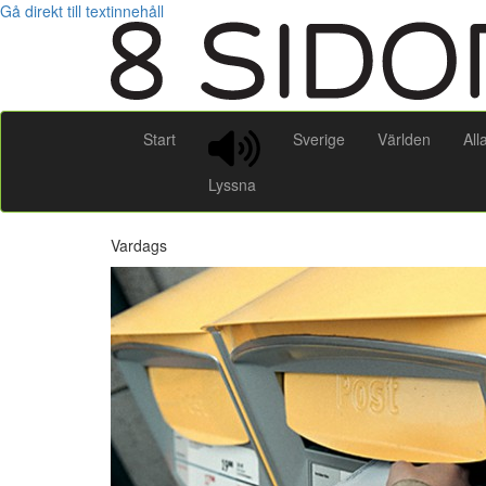
Gå direkt till textinnehåll
Start
Sverige
Världen
All
Lyssna
Vardags