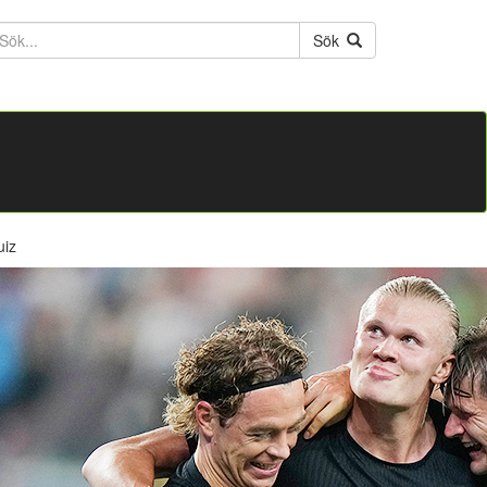
ktext
Sök
uiz