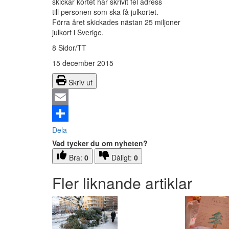
skickar kortet har skrivit fel adress
till personen som ska få julkortet.
Förra året skickades nästan 25 miljoner
julkort i Sverige.
8 Sidor/TT
15 december 2015
Skriv ut
Email
Dela
Vad tycker du om nyheten?
Bra:
0
Dåligt:
0
Fler liknande artiklar