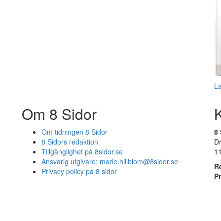
L
Om 8 Sidor
Om tidningen 8 Sidor
8 
8 Sidors redaktion
D
Tillgänglighet på 8sidor.se
1
Ansvarig utgivare:
marie.hillblom@8sidor.se
R
Privacy policy på 8 sidor
P