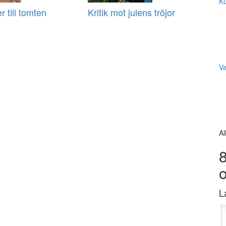
Ku
r till tomten
Kritik mot julens tröjor
V
Al
8
L