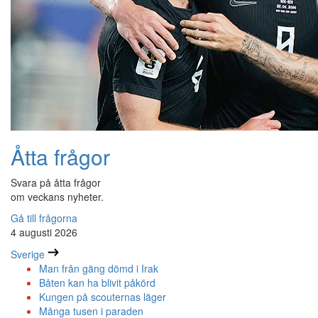
Åtta frågor
Svara på åtta frågor
om veckans nyheter.
Gå till frågorna
4 augusti 2026
Sverige
Man från gäng dömd i Irak
Båten kan ha blivit påkörd
Kungen på scouternas läger
Många tusen i paraden