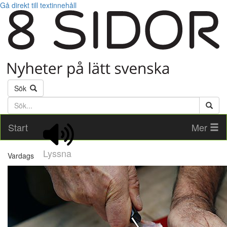
Gå direkt till textinnehåll
Sök
Söktext
Start
Mer
Lyssna
Vardags