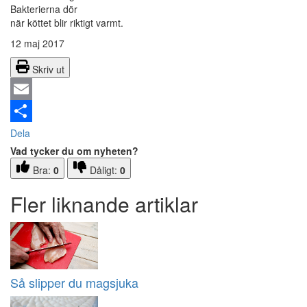
Bakterierna dör
när köttet blir riktigt varmt.
12 maj 2017
Skriv ut
Email
Dela
Vad tycker du om nyheten?
Bra:
0
Dåligt:
0
Fler liknande artiklar
Så slipper du magsjuka