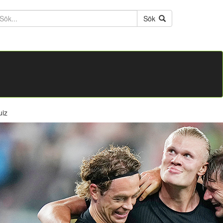
ktext
Sök
uiz