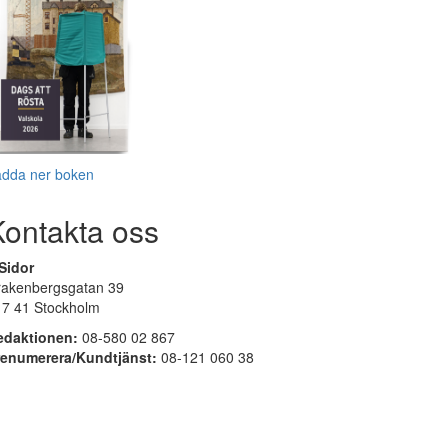
adda ner boken
Kontakta oss
Sidor
rakenbergsgatan 39
17 41 Stockholm
edaktionen:
08-580 02 867
renumerera/Kundtjänst:
08-121 060 38