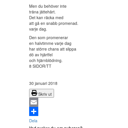
Men du behöver inte
träna jättehårt.
Det kan räcka med
att gå en snabb promenad.
varje dag.
Den som promenerar
en halvtimme varje dag
har större chans att slippa
dö av hjärtfel
och hjärnblödning.
8 SIDOR/TT
30 januari 2018
Skriv ut
Email
Dela