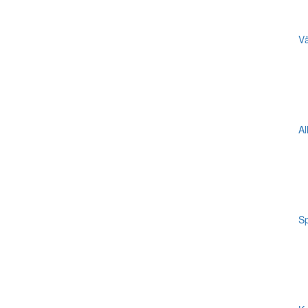
Vä
Al
Sp