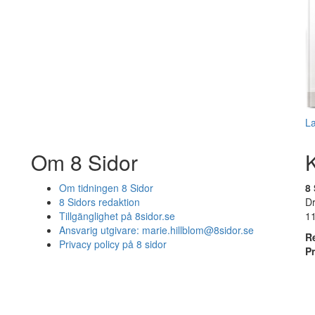
L
Om 8 Sidor
Om tidningen 8 Sidor
8 
8 Sidors redaktion
D
Tillgänglighet på 8sidor.se
1
Ansvarig utgivare:
marie.hillblom@8sidor.se
R
Privacy policy på 8 sidor
P