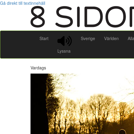
Gå direkt till textinnehåll
Start
Sverige
Världen
All
Lyssna
Vardags