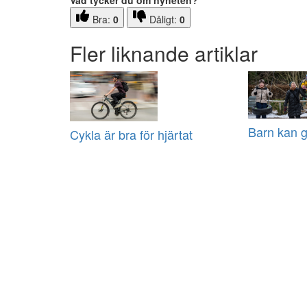
Vad tycker du om nyheten?
Bra:
0
Dåligt:
0
Fler liknande artiklar
Barn kan 
Cykla är bra för hjärtat