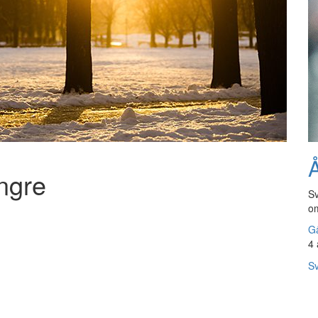
Å
ngre
Sv
om
Gå
4 
Sv