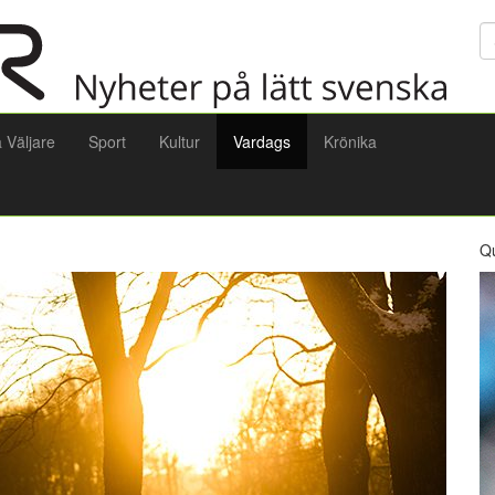
Sö
a Väljare
Sport
Kultur
Vardags
Krönika
Q