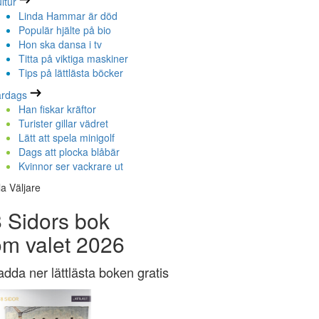
ltur
Linda Hammar är död
Populär hjälte på bio
Hon ska dansa i tv
Titta på viktiga maskiner
Tips på lättlästa böcker
ardags
Han fiskar kräftor
Turister gillar vädret
Lätt att spela minigolf
Dags att plocka blåbär
Kvinnor ser vackrare ut
la Väljare
 Sidors bok
om valet 2026
adda ner lättlästa boken gratis