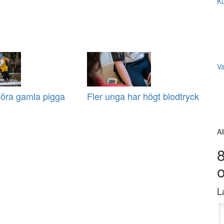
Ku
V
göra gamla pigga
Fler unga har högt blodtryck
Al
8
L