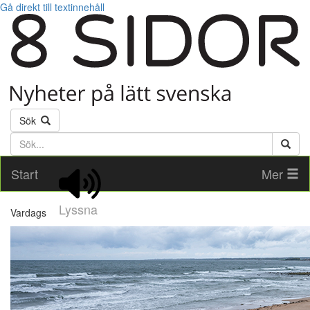
Gå direkt till textinnehåll
Sök
Söktext
Start
Mer
Lyssna
Vardags