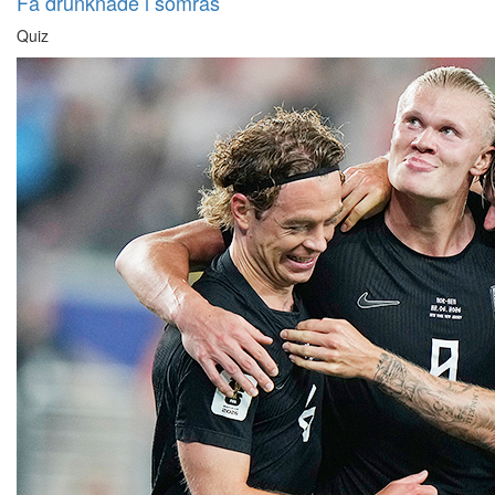
Få drunknade i somras
Quiz