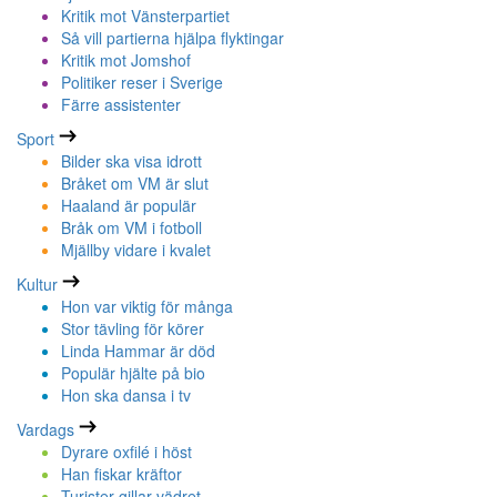
Kritik mot Vänsterpartiet
Så vill partierna hjälpa flyktingar
Kritik mot Jomshof
Politiker reser i Sverige
Färre assistenter
Sport
Bilder ska visa idrott
Bråket om VM är slut
Haaland är populär
Bråk om VM i fotboll
Mjällby vidare i kvalet
Kultur
Hon var viktig för många
Stor tävling för körer
Linda Hammar är död
Populär hjälte på bio
Hon ska dansa i tv
Vardags
Dyrare oxfilé i höst
Han fiskar kräftor
Turister gillar vädret