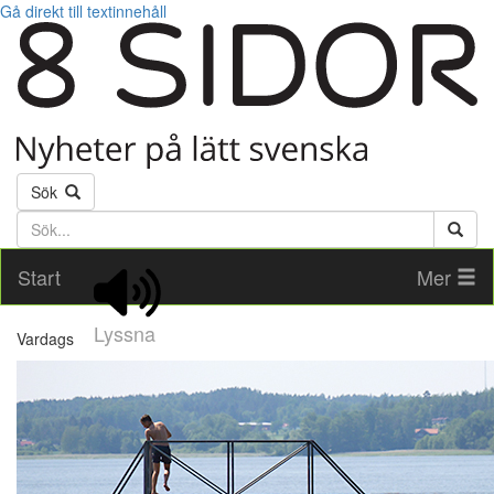
Gå direkt till textinnehåll
Sök
Söktext
Start
Mer
Lyssna
Vardags