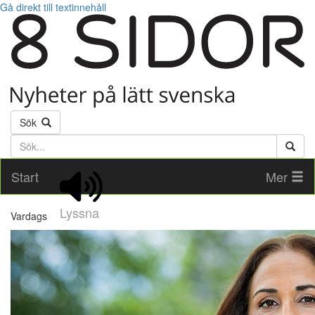
Gå direkt till textinnehåll
Sök
Söktext
Start
Mer
Lyssna
Vardags