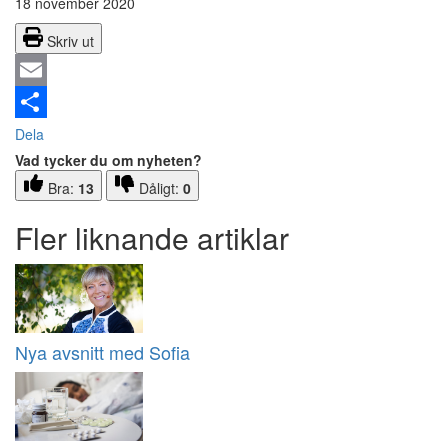
18 november 2020
Skriv ut
Email
Dela
Vad tycker du om nyheten?
Bra:
13
Dåligt:
0
Fler liknande artiklar
Nya avsnitt med Sofia