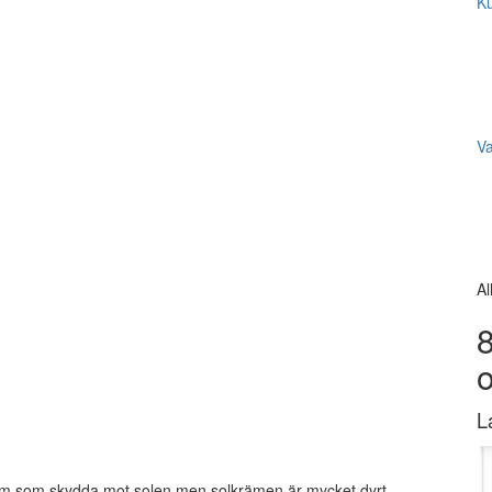
Ku
V
Al
8
L
kräm som skydda mot solen men solkrämen är mycket dyrt.