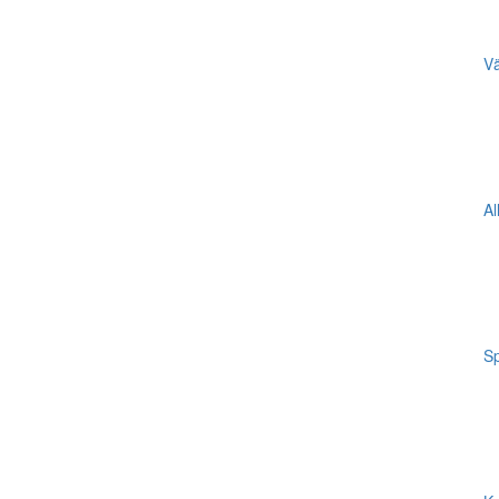
Vä
Al
Sp