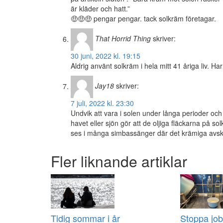
är kläder och hatt.”
🤑🤑🤑 pengar pengar. tack solkräm företagar.
That Horrid Thing
skriver:
30 juni, 2022 kl. 19:15
Aldrig använt solkräm i hela mitt 41 åriga liv. Har g
Jay18
skriver:
7 juli, 2022 kl. 23:30
Undvik att vara i solen under långa perioder och
havet eller sjön gör att de oljiga fläckarna på solk
ses i många simbassänger där det krämiga avsku
Fler liknande artiklar
Tidig sommar i år
Stoppa job