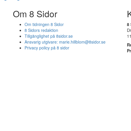
Om 8 Sidor
Om tidningen 8 Sidor
8 
8 Sidors redaktion
D
Tillgänglighet på 8sidor.se
1
Ansvarig utgivare:
marie.hillblom@8sidor.se
R
Privacy policy på 8 sidor
P