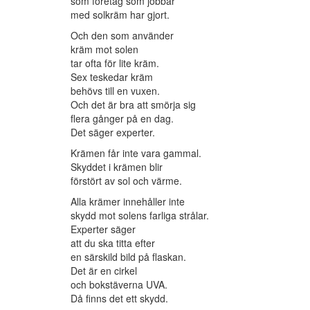
som företag som jobbar
med solkräm har gjort.
Och den som använder
kräm mot solen
tar ofta för lite kräm.
Sex teskedar kräm
behövs till en vuxen.
Och det är bra att smörja sig
flera gånger på en dag.
Det säger experter.
Krämen får inte vara gammal.
Skyddet i krämen blir
förstört av sol och värme.
Alla krämer innehåller inte
skydd mot solens farliga strålar.
Experter säger
att du ska titta efter
en särskild bild på flaskan.
Det är en cirkel
och bokstäverna UVA.
Då finns det ett skydd.