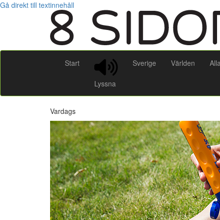
Gå direkt till textinnehåll
Start
Sverige
Världen
All
Lyssna
Vardags