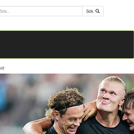
ktext
Sök
uiz