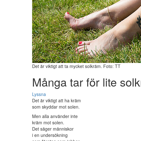
Det är viktigt att ta mycket solkräm. Foto: TT
Många tar för lite sol
Lyssna
Det är viktigt att ha kräm
som skyddar mot solen.
Men alla använder inte
kräm mot solen.
Det säger människor
i en undersökning