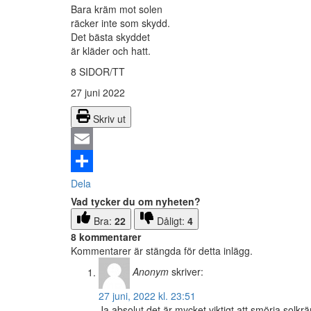
Bara kräm mot solen
räcker inte som skydd.
Det bästa skyddet
är kläder och hatt.
8 SIDOR/TT
27 juni 2022
Skriv ut
Email
Dela
Vad tycker du om nyheten?
Bra:
22
Dåligt:
4
8 kommentarer
Kommentarer är stängda för detta inlägg.
Anonym
skriver:
27 juni, 2022 kl. 23:51
Ja absolut det är mycket viktigt att smörja sol