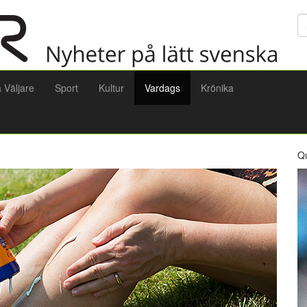
Sö
a Väljare
Sport
Kultur
Vardags
Krönika
Q