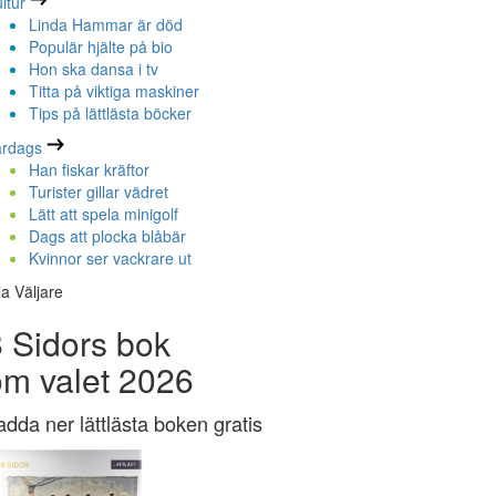
ltur
Linda Hammar är död
Populär hjälte på bio
Hon ska dansa i tv
Titta på viktiga maskiner
Tips på lättlästa böcker
ardags
Han fiskar kräftor
Turister gillar vädret
Lätt att spela minigolf
Dags att plocka blåbär
Kvinnor ser vackrare ut
la Väljare
 Sidors bok
om valet 2026
adda ner lättlästa boken gratis