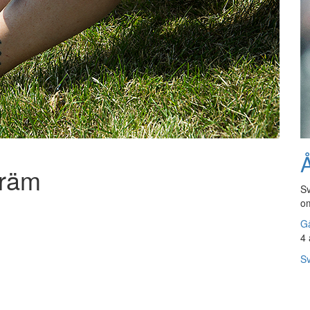
Å
kräm
Sv
om
Gå
4 
Sv