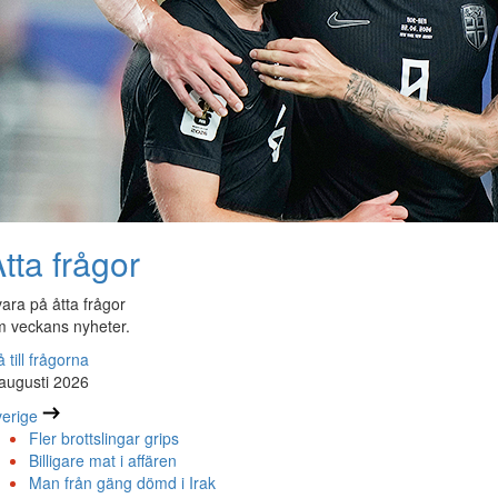
tta frågor
ara på åtta frågor
 veckans nyheter.
 till frågorna
augusti 2026
erige
Fler brottslingar grips
Billigare mat i affären
Man från gäng dömd i Irak