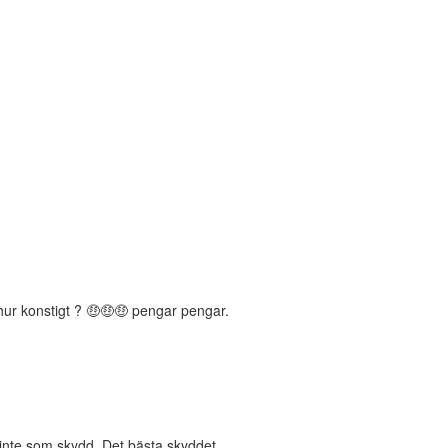
 hur konstigt ? 🤑🤑🤑 pengar pengar.
 inte som skydd. Det bästa skyddet