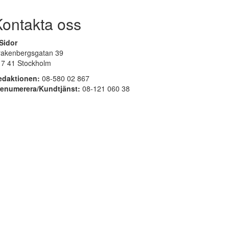
Kontakta oss
Sidor
rakenbergsgatan 39
17 41 Stockholm
edaktionen:
08-580 02 867
renumerera/Kundtjänst:
08-121 060 38