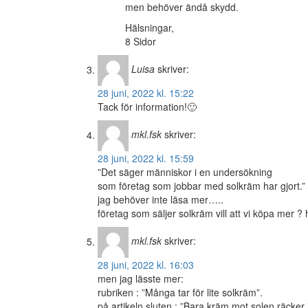
men behöver ändå skydd.
Hälsningar,
8 Sidor
Luisa
skriver:
28 juni, 2022 kl. 15:22
Tack för information!🙂
mkl.fsk
skriver:
28 juni, 2022 kl. 15:59
”Det säger människor i en undersökning
som företag som jobbar med solkräm har gjort.”
jag behöver inte läsa mer…..
företag som säljer solkräm vill att vi köpa mer ?
mkl.fsk
skriver:
28 juni, 2022 kl. 16:03
men jag lässte mer:
rubriken : ”Många tar för lite solkräm”.
på artikeln sluten : ”Bara kräm mot solen räcker