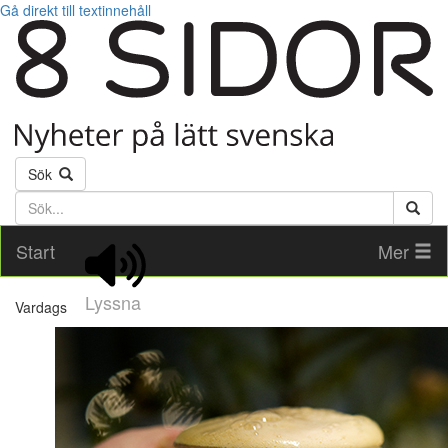
Gå direkt till textinnehåll
Sök
Söktext
Start
Mer
Lyssna
Vardags