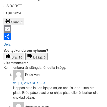
8 SIDOR/TT
31 juli 2024
Skriv ut
Email
Dela
Vad tycker du om nyheten?
Bra:
16
Dåligt:
5
2 kommentarer
Kommentarer är stängda för detta inlägg.
W
skriver:
31 juli, 2024 kl. 18:04
Hoppas att alla kan hjälpa miljön och fiskar att inte äta
plast. Bröd påse plast eller chips påse eller öl burkar eller
choklad påsar.
Anonym
skriver: