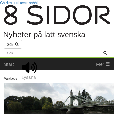
Gå direkt till textinnehåll
Sök
Söktext
Start
Mer
Lyssna
Vardags