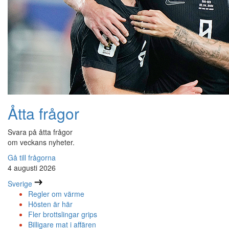
Åtta frågor
Svara på åtta frågor
om veckans nyheter.
Gå till frågorna
4 augusti 2026
Sverige
Regler om värme
Hösten är här
Fler brottslingar grips
Billigare mat i affären