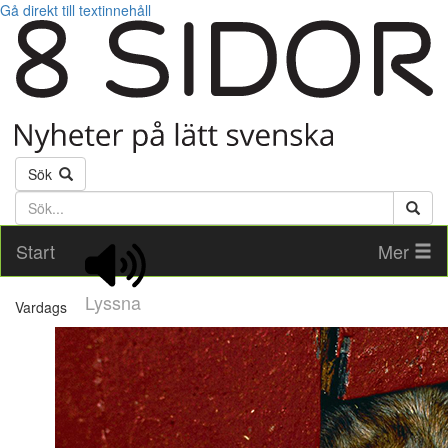
Gå direkt till textinnehåll
Sök
Söktext
Start
Mer
Lyssna
Vardags