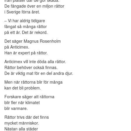
från platser där de gör skada.
De fångade över en miljon råttor
i Sverige förra året.
– Vi har aldrig tidigare
fångat så många råttor
på ett år. Det är rekord.
Det säger Magnus Rosenholm
på Anticimex.
Han är expert på råttor.
Anticimex vill inte döda alla råttor.
Råttor behöver också finnas.
De är viktig mat för en del andra djur.
Men när råttorna blir för många
kan det bli problem.
Forskare säger att råttorna
blir fler när klimatet
blir varmare.
Råttor trivs där det finns
mycket människor.
Nästan alla städer