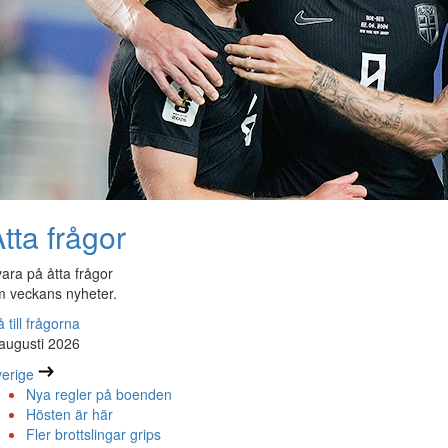
tta frågor
ara på åtta frågor
 veckans nyheter.
 till frågorna
augusti 2026
erige
Nya regler på boenden
Hösten är här
Fler brottslingar grips