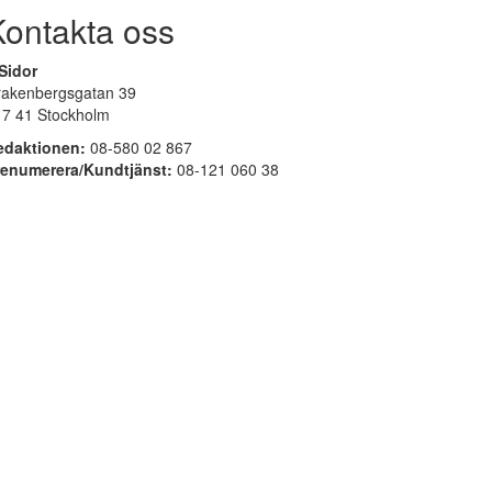
Kontakta oss
Sidor
rakenbergsgatan 39
17 41 Stockholm
edaktionen:
08-580 02 867
renumerera/Kundtjänst:
08-121 060 38