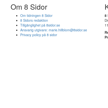
Om 8 Sidor
Om tidningen 8 Sidor
8 
8 Sidors redaktion
D
Tillgänglighet på 8sidor.se
1
Ansvarig utgivare:
marie.hillblom@8sidor.se
R
Privacy policy på 8 sidor
P