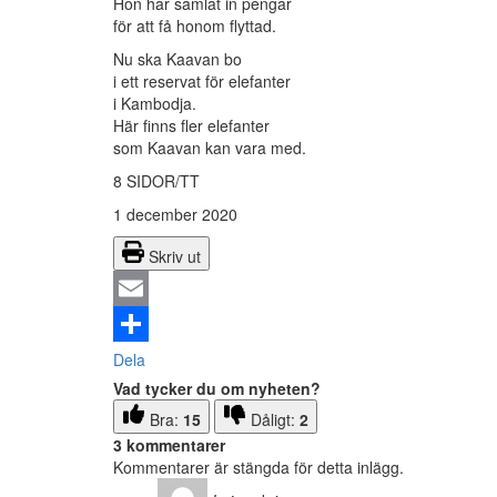
Hon har samlat in pengar
för att få honom flyttad.
Nu ska Kaavan bo
i ett reservat för elefanter
i Kambodja.
Här finns fler elefanter
som Kaavan kan vara med.
8 SIDOR/TT
1 december 2020
Skriv ut
Email
Dela
Vad tycker du om nyheten?
Bra:
15
Dåligt:
2
3 kommentarer
Kommentarer är stängda för detta inlägg.