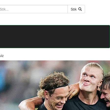
ktext
Sök
uiz