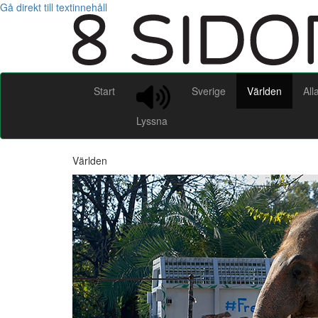
Gå direkt till textinnehåll
Start
Sverige
Världen
All
Lyssna
Världen