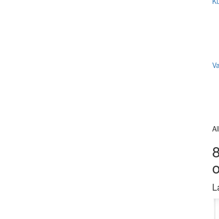
Ku
V
Al
8
L