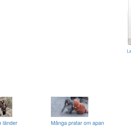
L
n länder
Många pratar om apan