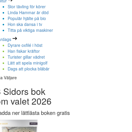
ltur
Stor tävling för körer
Linda Hammar är död
Populär hjälte på bio
Hon ska dansa i tv
Titta på viktiga maskiner
ardags
Dyrare oxfilé i höst
Han fiskar kräftor
Turister gillar vädret
Lätt att spela minigolf
Dags att plocka blåbär
la Väljare
 Sidors bok
om valet 2026
adda ner lättlästa boken gratis