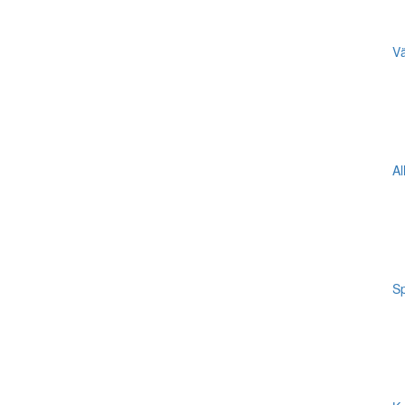
Vä
Al
Sp