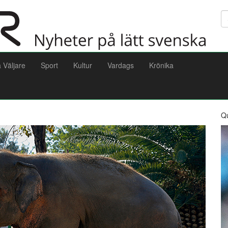
Sö
a Väljare
Sport
Kultur
Vardags
Krönika
Q