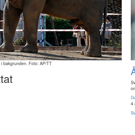
s i bakgrunden. Foto: AP/TT
Å
tat
Sv
om
Gå
4 
Sv