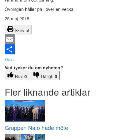
Övningen håller på i över en vecka.
25 maj 2015
Skriv ut
Email
Dela
Vad tycker du om nyheten?
Bra:
0
Dåligt:
0
Fler liknande artiklar
Gruppen Nato hade möte