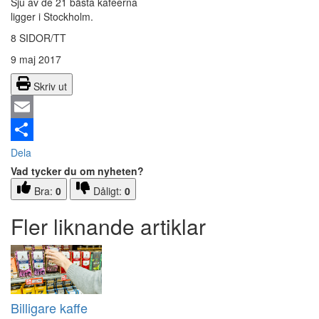
Sju av de 21 bästa kaféerna
ligger i Stockholm.
8 SIDOR/TT
9 maj 2017
Skriv ut
Email
Dela
Vad tycker du om nyheten?
Bra:
0
Dåligt:
0
Fler liknande artiklar
Billigare kaffe