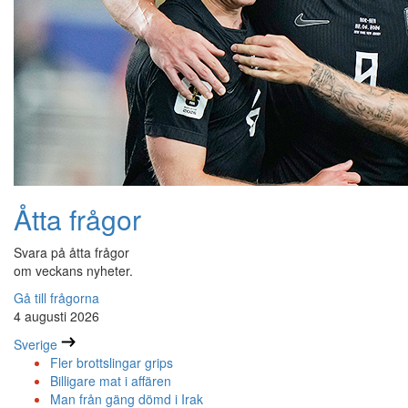
Åtta frågor
Svara på åtta frågor
om veckans nyheter.
Gå till frågorna
4 augusti 2026
Sverige
Fler brottslingar grips
Billigare mat i affären
Man från gäng dömd i Irak