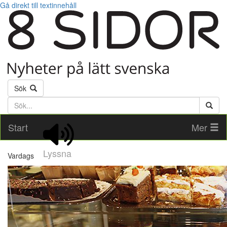
Gå direkt till textinnehåll
Sök
Söktext
Start
Mer
Lyssna
Vardags