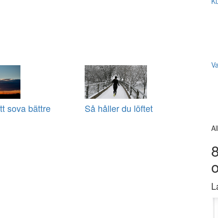
Ku
V
tt sova bättre
Så håller du löftet
Al
8
L