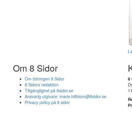
L
Om 8 Sidor
Om tidningen 8 Sidor
8 
8 Sidors redaktion
D
Tillgänglighet på 8sidor.se
1
Ansvarig utgivare:
marie.hillblom@8sidor.se
R
Privacy policy på 8 sidor
P