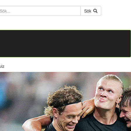
ktext
Sök
uiz