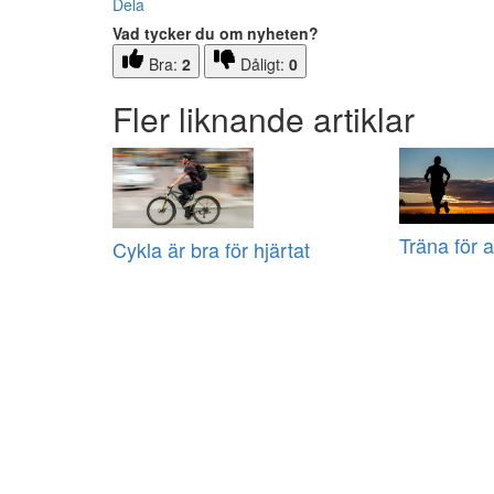
Dela
Vad tycker du om nyheten?
Bra:
2
Dåligt:
0
Fler liknande artiklar
Träna för a
Cykla är bra för hjärtat