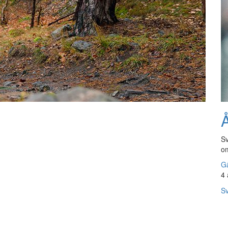
Å
Sv
om
Gå
4 
Sv