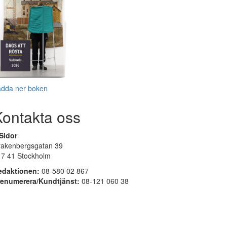
adda ner boken
Kontakta oss
Sidor
rakenbergsgatan 39
17 41 Stockholm
edaktionen:
08-580 02 867
renumerera/Kundtjänst:
08-121 060 38