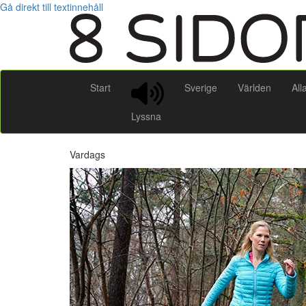
Gå direkt till textinnehåll
Start
Sverige
Världen
All
Lyssna
Vardags