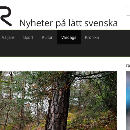
Sö
a Väljare
Sport
Kultur
Vardags
Krönika
Q