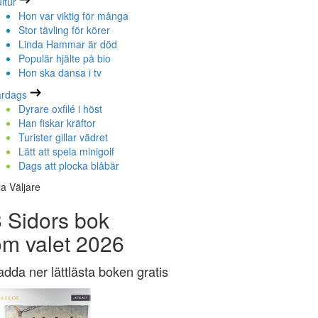
ltur
Hon var viktig för många
Stor tävling för körer
Linda Hammar är död
Populär hjälte på bio
Hon ska dansa i tv
ardags
Dyrare oxfilé i höst
Han fiskar kräftor
Turister gillar vädret
Lätt att spela minigolf
Dags att plocka blåbär
la Väljare
 Sidors bok
om valet 2026
adda ner lättlästa boken gratis