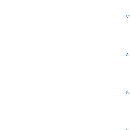
Vä
Al
Sp