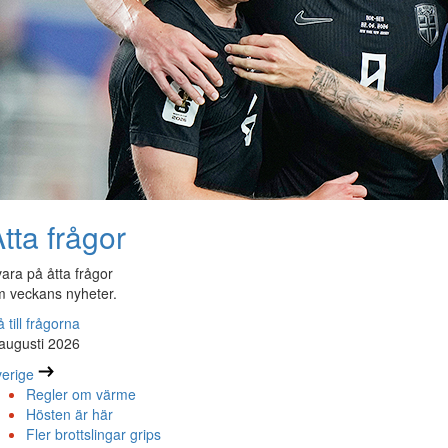
tta frågor
ara på åtta frågor
 veckans nyheter.
 till frågorna
augusti 2026
erige
Regler om värme
Hösten är här
Fler brottslingar grips