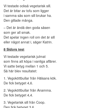
Vi testade också vegetarisk sill.
Det är bitar av tofu som ligger
i samma sås som sill brukar ha.
Den gillade många.
– Det är ändå den goda såsen
som ger all smak.
Det spelar ingen roll om det är sill
eller något annat i, säger Katrin.
8 Sidors test
Vi testade vegetarisk julmat
som finns att köpa i vanliga affärer.
Vi satte betyg mellan 1 och 5.
Så här blev resultatet:
1. Vegoköttbullar från Hälsans kök.
De fick betyget 4,6.
2. Vegoköttbullar från Anamma.
De fick betyget 4,4.
3. Vegetarisk sill från Coop.
Den fick betyget 3,6.