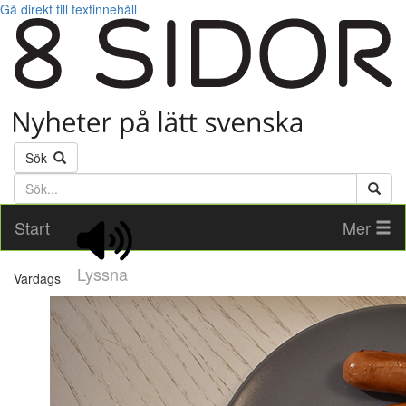
Gå direkt till textinnehåll
Sök
Söktext
Start
Mer
Lyssna
Vardags