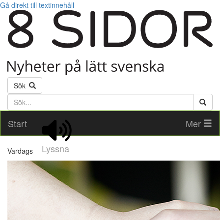
Gå direkt till textinnehåll
Sök
Söktext
Start
Mer
Lyssna
Vardags