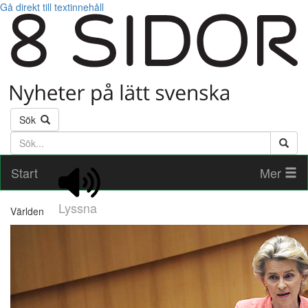
Gå direkt till textinnehåll
Sök
Söktext
Start
Mer
Lyssna
Världen