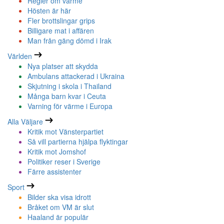
Regler om värme
Hösten är här
Fler brottslingar grips
Billigare mat i affären
Man från gäng dömd i Irak
Världen
Nya platser att skydda
Ambulans attackerad i Ukraina
Skjutning i skola i Thailand
Många barn kvar i Ceuta
Varning för värme i Europa
Alla Väljare
Kritik mot Vänsterpartiet
Så vill partierna hjälpa flyktingar
Kritik mot Jomshof
Politiker reser i Sverige
Färre assistenter
Sport
Bilder ska visa idrott
Bråket om VM är slut
Haaland är populär