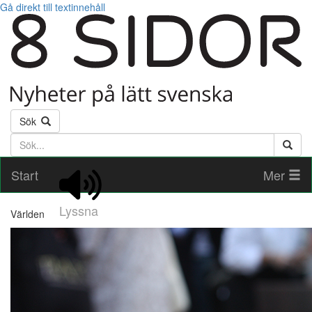
Gå direkt till textinnehåll
Sök
Söktext
Start
Mer
Lyssna
Världen