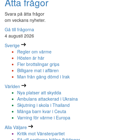
Åtta frågor
Svara på åtta frågor
om veckans nyheter.
Gå till frågorna
4 augusti 2026
Sverige
Regler om värme
Hösten är här
Fler brottslingar grips
Billigare mat i affären
Man från gäng dömd i Irak
Världen
Nya platser att skydda
Ambulans attackerad i Ukraina
Skjutning i skola i Thailand
Många barn kvar i Ceuta
Varning för värme i Europa
Alla Väljare
Kritik mot Vänsterpartiet
Så vill partierna hjälpa flyktingar