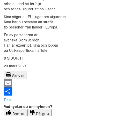
arbetet med att förfölja
och tvinga uigurer att bo i läger.
Kina säger att EU ljuger om uigurerna.
Kina har nu bestämt att straffa
tio personer från länder i Europa.
En av personerna är
svenska Björn Jerdén.
Han är expert på Kina och jobbar
på Utrikespolitiska institutet.
8 SIDOR/TT
23 mars 2021
Skriv ut
Email
Dela
Vad tycker du om nyheten?
Bra:
10
Dåligt:
4