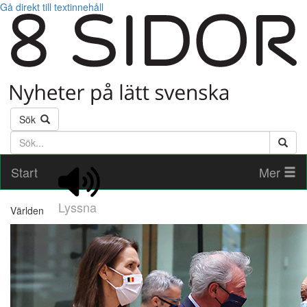
Gå direkt till textinnehåll
Sök
Söktext
Start
Mer
Lyssna
Världen