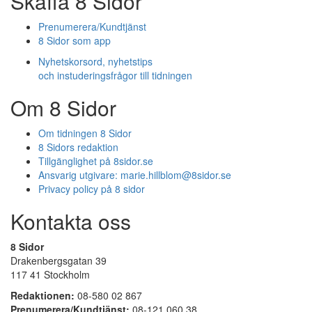
Skaffa 8 Sidor
Prenumerera/Kundtjänst
8 Sidor som app
Nyhetskorsord, nyhetstips
och instuderingsfrågor till tidningen
Om 8 Sidor
Om tidningen 8 Sidor
8 Sidors redaktion
Tillgänglighet på 8sidor.se
Ansvarig utgivare:
marie.hillblom@8sidor.se
Privacy policy på 8 sidor
Kontakta oss
8 Sidor
Drakenbergsgatan 39
117 41 Stockholm
Redaktionen:
08-580 02 867
Prenumerera/Kundtjänst:
08-121 060 38