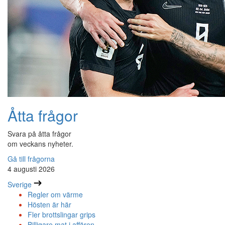
Åtta frågor
Svara på åtta frågor
om veckans nyheter.
Gå till frågorna
4 augusti 2026
Sverige
Regler om värme
Hösten är här
Fler brottslingar grips
Billigare mat i affären