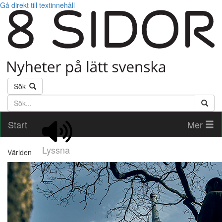
Gå direkt till textinnehåll
Sök
Söktext
Start
Mer
Lyssna
Världen