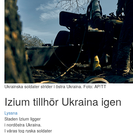
Ukrainska soldater strider i östra Ukraina. Foto: AP/TT
Izium tillhör Ukraina igen
Lyssna
Staden Izium ligger
i nordöstra Ukraina.
I våras tog ryska soldater