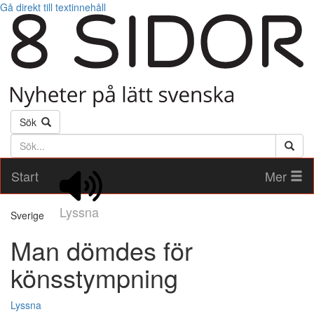
Gå direkt till textinnehåll
Sök
Söktext
Start
Mer
Lyssna
Sverige
Man dömdes för
könsstympning
Lyssna