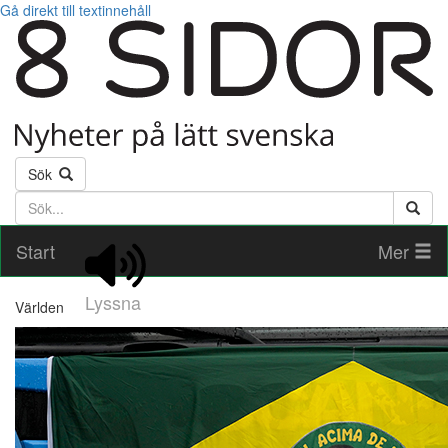
Gå direkt till textinnehåll
Sök
Söktext
Start
Mer
Lyssna
Världen