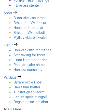
Politiker reser i Sverige
Färre assistenter
Sport
Bilder ska visa idrott
Bråket om VM är slut
Haaland är populär
Bråk om VM i fotboll
Mjällby vidare i kvalet
Kultur
Hon var viktig för många
Stor tävling för körer
Linda Hammar är död
Populär hjälte på bio
Hon ska dansa i tv
Vardags
Dyrare oxfilé i höst
Han fiskar kräftor
Turister gillar vädret
Lätt att spela minigolf
Dags att plocka blåbär
Alla Väljare