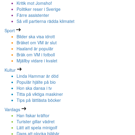
Kritik mot Jomshof
Politiker reser i Sverige
Färre assistenter
Så vill partierna rädda klimatet
Sport
Bilder ska visa idrott
Bråket om VM är slut
Haaland är populär
Bråk om VM i fotboll
Mjällby vidare i kvalet
Kultur
Linda Hammar är död
Populär hjälte på bio
Hon ska dansa i tv
Titta på viktiga maskiner
Tips på lättlästa böcker
Vardags
Han fiskar kräftor
Turister gillar vädret
Lätt att spela minigolf
Dags att plocka blåbär