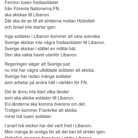
Femton tusen fredssoldater
från Förenta Nationerna,FN,
ska skickas till Libanon.
Där ska de se till att striderna mellan Hizbollah
och Israel inte startar igen.
Inga soldater i Libanon kommer att vara svenska.
Sverige skickar inte några fredssoldater till Libanon.
Sverige skickar i stället en militär-båt.
Den ska vakta havet utanför Libanon.
Regeringen säger att Sverige just
nu inte har några utbildade soldater att skicka.
Sverige har redan många soldater
som arbetar på andra håll i världen för FN.
Det är ännu inte klart vilka länder
som ska skicka soldater till Libanon.
EU-länderna ska komma överens om det.
Troligen kommer Frankrike att skicka
minst två tusen soldater.
I snart två veckor har det varit fred i Libanon.
Men många är oroliga för att det kan bli strider igen.
Hizbollah-gruppen finns kvar i södra Libanon.