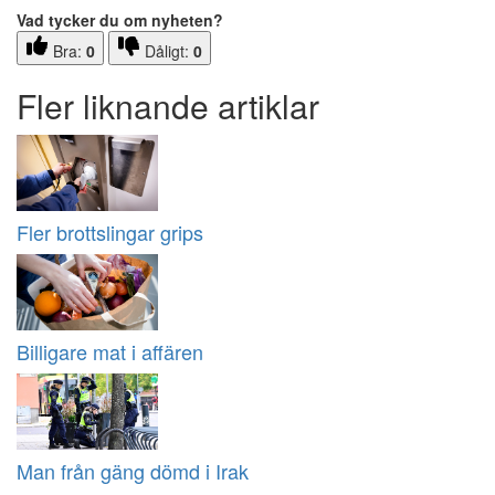
Vad tycker du om nyheten?
Bra:
0
Dåligt:
0
Fler liknande artiklar
Fler brottslingar grips
Billigare mat i affären
Man från gäng dömd i Irak