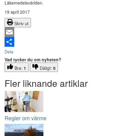
Läkemedelsvärlden.
19 april 2017
Skriv ut
Email
Dela
Vad tycker du om nyheten?
Bra:
1
Dåligt:
0
Fler liknande artiklar
Regler om värme