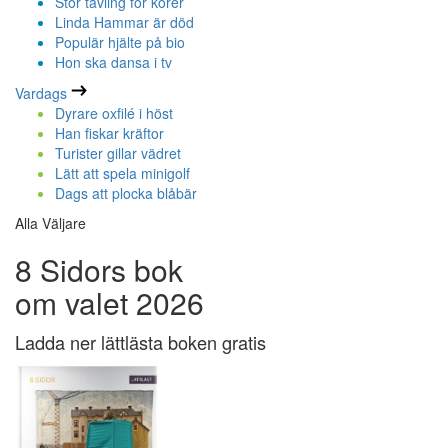
Stor tävling för körer
Linda Hammar är död
Populär hjälte på bio
Hon ska dansa i tv
Vardags
Dyrare oxfilé i höst
Han fiskar kräftor
Turister gillar vädret
Lätt att spela minigolf
Dags att plocka blåbär
Alla Väljare
8 Sidors bok
om valet 2026
Ladda ner lättlästa boken gratis