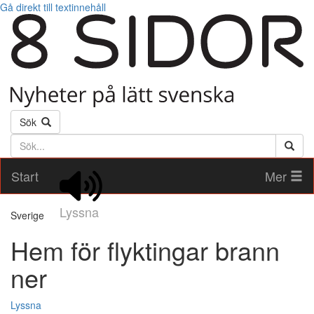
Gå direkt till textinnehåll
Sök
Söktext
Start
Mer
Lyssna
Sverige
Hem för flyktingar brann
ner
Lyssna