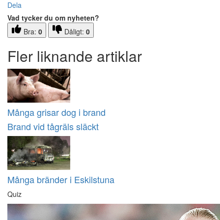
Dela
Vad tycker du om nyheten?
Bra:
0
Dåligt:
0
Fler liknande artiklar
Många grisar dog i brand
Brand vid tågräls släckt
Många bränder i Eskilstuna
Quiz