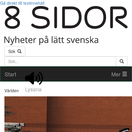
Gå direkt till textinnehåll
Sök
Söktext
Start
Mer
Lyssna
Världen