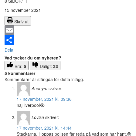
8 SIDOR/TT
15 november 2021
Skriv ut
Email
Dela
Vad tycker du om nyheten?
Bra:
5
Dåligt:
23
5 kommentarer
Kommentarer är stängda för detta inlägg.
Anonym
skriver:
17 november, 2021 kl. 09:36
naj liverpool😭
Lovisa
skriver:
17 november, 2021 kl. 14:44
Stackarna. Hoppas polisen får reda på vad som har hänt.😥