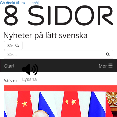
Gå direkt till textinnehåll
Sök
Söktext
Start
Mer
Lyssna
Världen