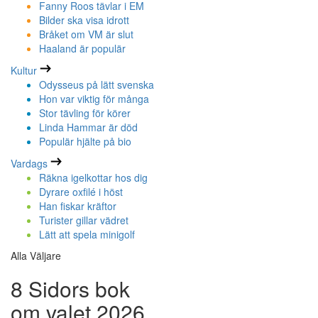
Fanny Roos tävlar i EM
Bilder ska visa idrott
Bråket om VM är slut
Haaland är populär
Kultur
Odysseus på lätt svenska
Hon var viktig för många
Stor tävling för körer
Linda Hammar är död
Populär hjälte på bio
Vardags
Räkna igelkottar hos dig
Dyrare oxfilé i höst
Han fiskar kräftor
Turister gillar vädret
Lätt att spela minigolf
Alla Väljare
8 Sidors bok
om valet 2026