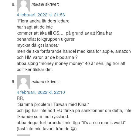
mikael
skriver:
4 februari, 2022 kl. 21:56
”Flera andra länders ledare
har sagt att de inte
kommer att åka till OS…. på grund av att Kina har
behandlat folkgruppen uigurer
mycket dåligt i landet.”
men de ska fortfarande handel med kina för apple, amazon
och HM varor. är de bipolärna ?
abba sjöng ”money money money” 40 år sen. jag tror att
politiker älskar det.
mikael
skriver:
4 februari, 2022 kl. 22:10
RR,
”Samma problem i Taiwan med Kina.”
och jag har inte hört EU tänka på sanktionner om detta, inte
liknande som mot ryssland.
abba ringer fortfarande i min öga ”it’s a rich man’s world”
(fast inte min favorit från de 😁)