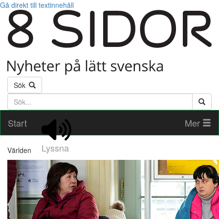
Gå direkt till textinnehåll
Sök
Söktext
Start
Mer
Lyssna
Världen