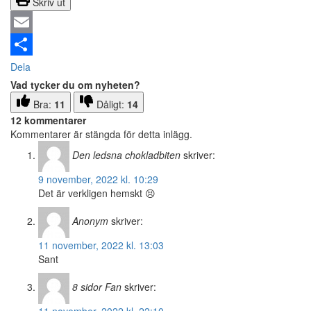
Skriv ut
Email
Dela
Vad tycker du om nyheten?
Bra:
11
Dåligt:
14
12 kommentarer
Kommentarer är stängda för detta inlägg.
Den ledsna chokladbiten
skriver:
9 november, 2022 kl. 10:29
Det är verkligen hemskt 😣
Anonym
skriver:
11 november, 2022 kl. 13:03
Sant
8 sidor Fan
skriver: