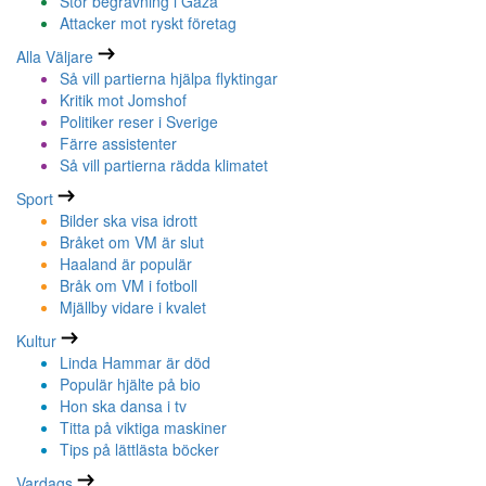
Stor begravning i Gaza
Attacker mot ryskt företag
Alla Väljare
Så vill partierna hjälpa flyktingar
Kritik mot Jomshof
Politiker reser i Sverige
Färre assistenter
Så vill partierna rädda klimatet
Sport
Bilder ska visa idrott
Bråket om VM är slut
Haaland är populär
Bråk om VM i fotboll
Mjällby vidare i kvalet
Kultur
Linda Hammar är död
Populär hjälte på bio
Hon ska dansa i tv
Titta på viktiga maskiner
Tips på lättlästa böcker
Vardags