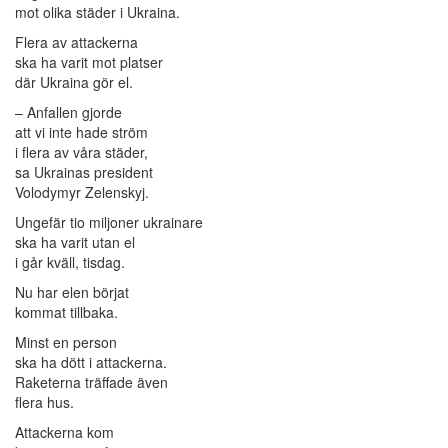
mot olika städer i Ukraina.
Flera av attackerna
ska ha varit mot platser
där Ukraina gör el.
– Anfallen gjorde
att vi inte hade ström
i flera av våra städer,
sa Ukrainas president
Volodymyr Zelenskyj.
Ungefär tio miljoner ukrainare
ska ha varit utan el
i går kväll, tisdag.
Nu har elen börjat
kommat tillbaka.
Minst en person
ska ha dött i attackerna.
Raketerna träffade även
flera hus.
Attackerna kom