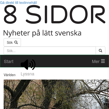
Gå direkt till textinnehåll
Sök
Söktext
Start
Mer
Lyssna
Världen