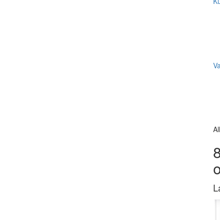
Ku
V
Al
8
L