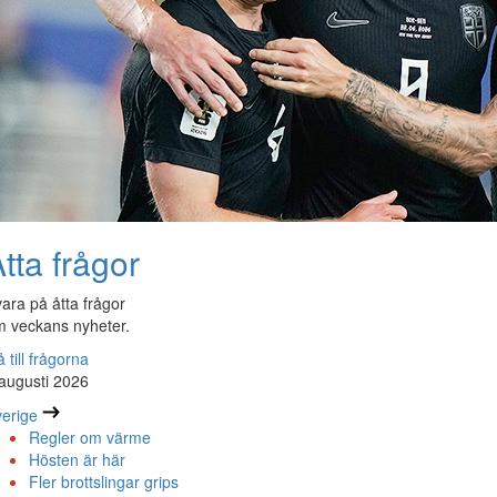
tta frågor
ara på åtta frågor
 veckans nyheter.
 till frågorna
augusti 2026
erige
Regler om värme
Hösten är här
Fler brottslingar grips