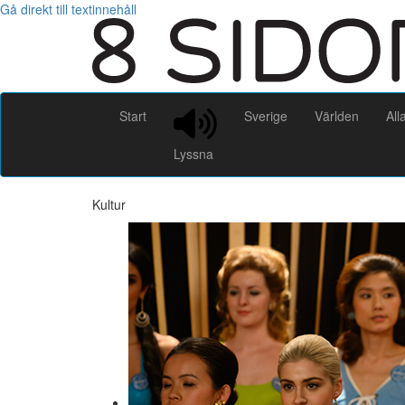
Gå direkt till textinnehåll
Start
Sverige
Världen
All
Lyssna
Kultur