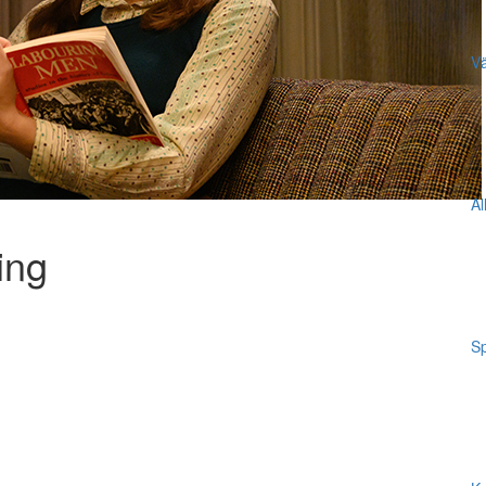
Vä
Al
ing
Sp