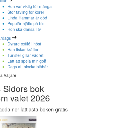
ltur
Hon var viktig för många
Stor tävling för körer
Linda Hammar är död
Populär hjälte på bio
Hon ska dansa i tv
ardags
Dyrare oxfilé i höst
Han fiskar kräftor
Turister gillar vädret
Lätt att spela minigolf
Dags att plocka blåbär
la Väljare
 Sidors bok
om valet 2026
adda ner lättlästa boken gratis