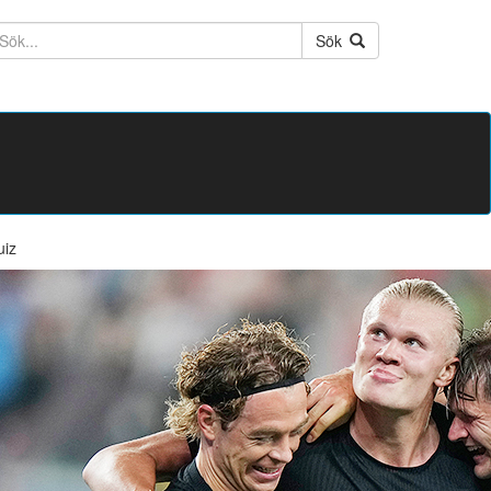
ktext
Sök
uiz