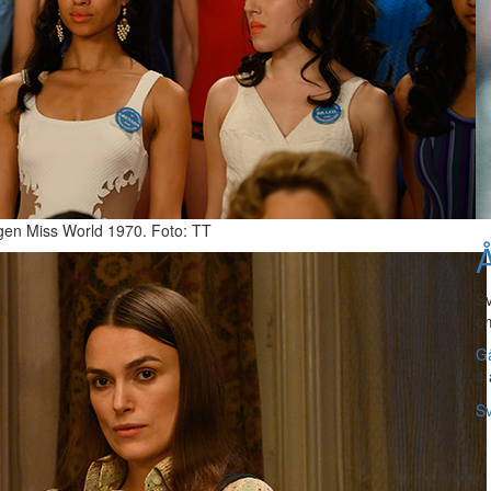
gen Miss World 1970. Foto: TT
Å
Sv
om
Gå
4 
Sv