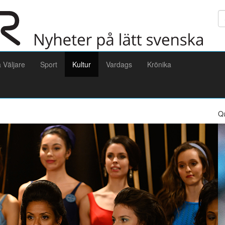
Sö
a Väljare
Sport
Kultur
Vardags
Krönika
Q