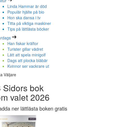
ltur
Linda Hammar är död
Populär hjälte på bio
Hon ska dansa i tv
Titta på viktiga maskiner
Tips på lättlästa böcker
ardags
Han fiskar kräftor
Turister gillar vädret
Lätt att spela minigolf
Dags att plocka blåbär
Kvinnor ser vackrare ut
la Väljare
 Sidors bok
om valet 2026
adda ner lättlästa boken gratis