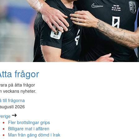
tta frågor
ara på åtta frågor
 veckans nyheter.
 till frågorna
augusti 2026
erige
Fler brottslingar grips
Billigare mat i affären
Man från gäng dömd i Irak