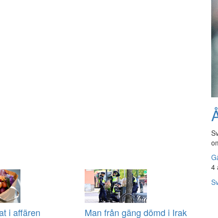
Å
Sv
om
Gå
4 
Sv
at i affären
Man från gäng dömd i Irak