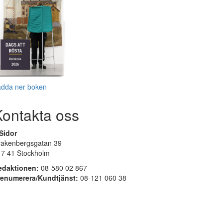
adda ner boken
Kontakta oss
Sidor
rakenbergsgatan 39
17 41 Stockholm
edaktionen:
08-580 02 867
renumerera/Kundtjänst:
08-121 060 38