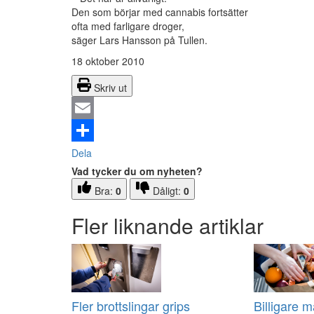
Den som börjar med cannabis fortsätter
ofta med farligare droger,
säger Lars Hansson på Tullen.
18 oktober 2010
Skriv ut
Email
Dela
Vad tycker du om nyheten?
Bra:
0
Dåligt:
0
Fler liknande artiklar
Fler brottslingar grips
Billigare m