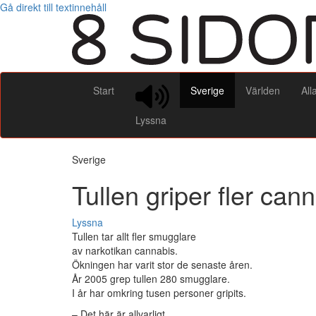
Gå direkt till textinnehåll
Start
Sverige
Världen
All
Lyssna
Sverige
Tullen griper fler ca
Lyssna
Tullen tar allt fler smugglare
av narkotikan cannabis.
Ökningen har varit stor de senaste åren.
År 2005 grep tullen 280 smugglare.
I år har omkring tusen personer gripits.
– Det här är allvarligt.