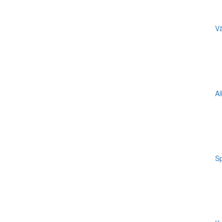
Vä
Al
Sp