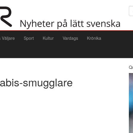
Sö
a Väljare
Sport
Kultur
Vardags
Krönika
Q
nnabis-smugglare