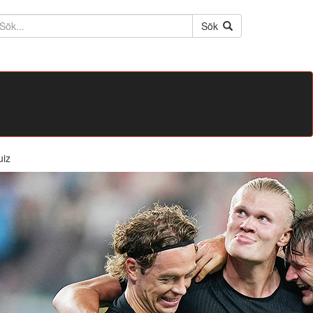
ktext
Sök
uiz