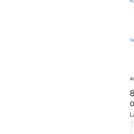
Ku
V
Al
8
L