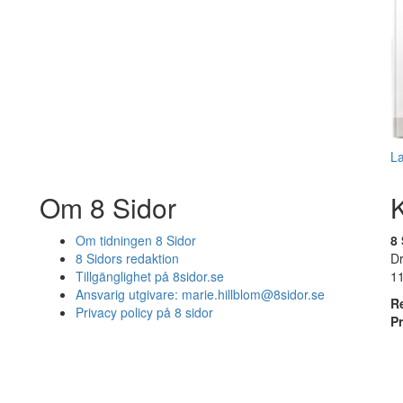
L
Om 8 Sidor
Om tidningen 8 Sidor
8 
8 Sidors redaktion
D
Tillgänglighet på 8sidor.se
1
Ansvarig utgivare:
marie.hillblom@8sidor.se
R
Privacy policy på 8 sidor
P