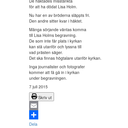
De häktades misstänkta
för att ha dödat Lisa Holm.
Nu har en av bröderna släppts fri.
Den andre sitter kvar i häktet.
Många sörjande väntas komma
till Lisa Holms begravning.
De som inte får plats i kyrkan
kan stå utanför och lyssna till
vad prästen säger.
Det ska finnas högtalare utanför kyrkan.
Inga journalister och fotografer
kommer att få gå in i kyrkan
under begravningen.
7 juli 2015
Skriv ut
Email
Dela