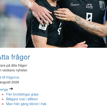
tta frågor
ara på åtta frågor
 veckans nyheter.
 till frågorna
augusti 2026
erige
Fler brottslingar grips
Billigare mat i affären
Man från gäng dömd i Irak