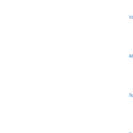
Vä
Al
Sp