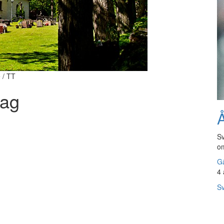
 / TT
dag
Å
Sv
om
Gå
4 
Sv