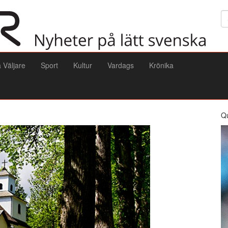
Sö
a Väljare
Sport
Kultur
Vardags
Krönika
Q