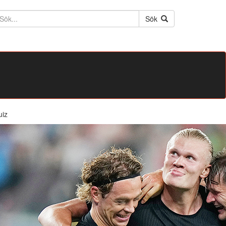
ktext
Sök
uiz