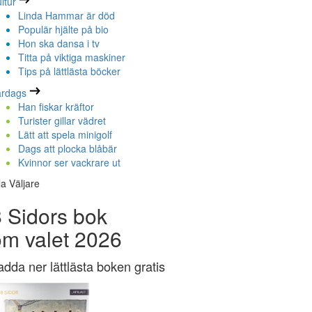
ltur
Linda Hammar är död
Populär hjälte på bio
Hon ska dansa i tv
Titta på viktiga maskiner
Tips på lättlästa böcker
ardags
Han fiskar kräftor
Turister gillar vädret
Lätt att spela minigolf
Dags att plocka blåbär
Kvinnor ser vackrare ut
la Väljare
 Sidors bok
om valet 2026
adda ner lättlästa boken gratis