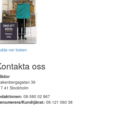
adda ner boken
Kontakta oss
Sidor
rakenbergsgatan 39
17 41 Stockholm
edaktionen:
08-580 02 867
renumerera/Kundtjänst:
08-121 060 38