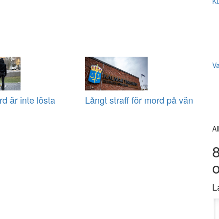
Ku
V
 är inte lösta
Långt straff för mord på vän
Al
8
L