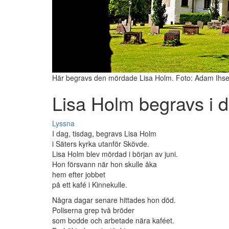
Här begravs den mördade Lisa Holm. Foto: Adam Ihse
Lisa Holm begravs i 
Lyssna
I dag, tisdag, begravs Lisa Holm
i Säters kyrka utanför Skövde.
Lisa Holm blev mördad i början av juni.
Hon försvann när hon skulle åka
hem efter jobbet
på ett kafé i Kinnekulle.
Några dagar senare hittades hon död.
Poliserna grep två bröder
som bodde och arbetade nära kaféet.