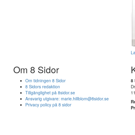
L
Om 8 Sidor
Om tidningen 8 Sidor
8 
8 Sidors redaktion
D
Tillgänglighet på 8sidor.se
1
Ansvarig utgivare:
marie.hillblom@8sidor.se
R
Privacy policy på 8 sidor
P