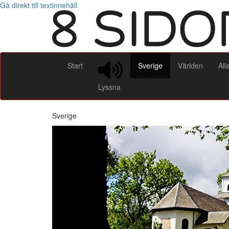
Gå direkt till textinnehåll
Start
Sverige
Världen
All
Lyssna
Sverige