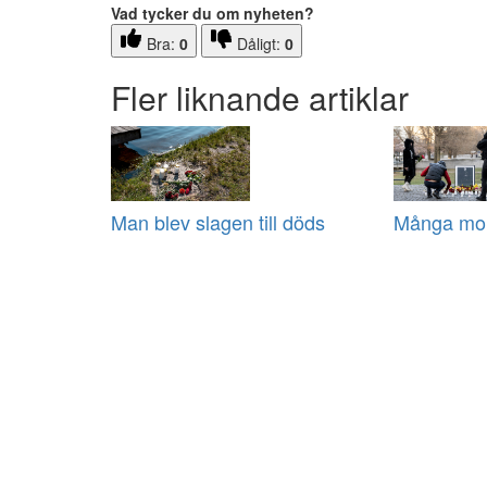
Vad tycker du om nyheten?
Bra:
0
Dåligt:
0
Fler liknande artiklar
Man blev slagen till döds
Många mord