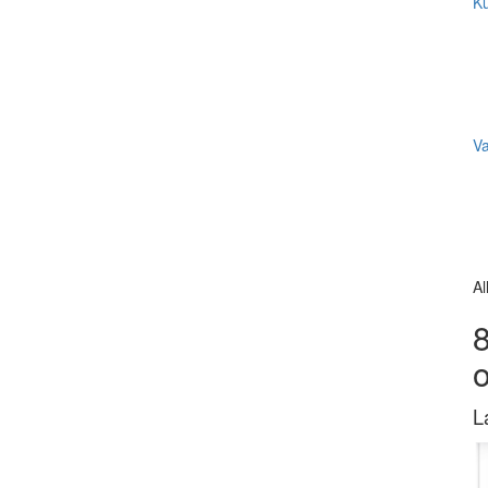
Ku
V
Al
8
L