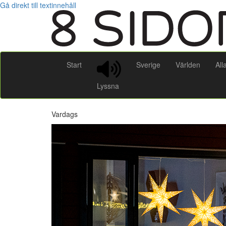
Gå direkt till textinnehåll
Start
Sverige
Världen
All
Lyssna
Vardags