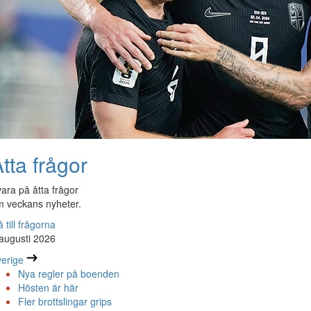
tta frågor
ara på åtta frågor
 veckans nyheter.
 till frågorna
augusti 2026
erige
Nya regler på boenden
Hösten är här
Fler brottslingar grips