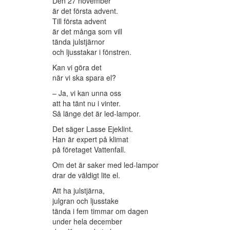
Den 27 november
är det första advent.
Till första advent
är det många som vill
tända julstjärnor
och ljusstakar i fönstren.
Kan vi göra det
när vi ska spara el?
– Ja, vi kan unna oss
att ha tänt nu i vinter.
Så länge det är led-lampor.
Det säger Lasse Ejeklint.
Han är expert på klimat
på företaget Vattenfall.
Om det är saker med led-lampor
drar de väldigt lite el.
Att ha julstjärna,
julgran och ljusstake
tända i fem timmar om dagen
under hela december