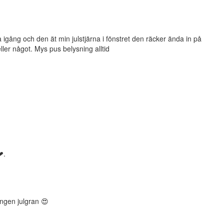
igång och den ät min julstjärna i fönstret den räcker ända in på
er något. Mys pus belysning alltid
❤.
ingen julgran 😍