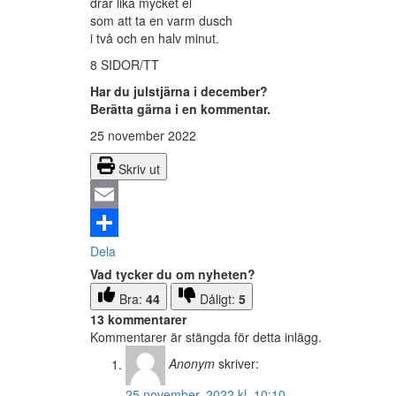
drar lika mycket el
som att ta en varm dusch
i två och en halv minut.
8 SIDOR/TT
Har du julstjärna i december?
Berätta gärna i en kommentar.
25 november 2022
Skriv ut
Email
Dela
Vad tycker du om nyheten?
Bra:
44
Dåligt:
5
13 kommentarer
Kommentarer är stängda för detta inlägg.
Anonym
skriver:
25 november, 2022 kl. 10:10