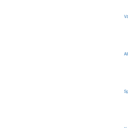
Vä
Al
Sp