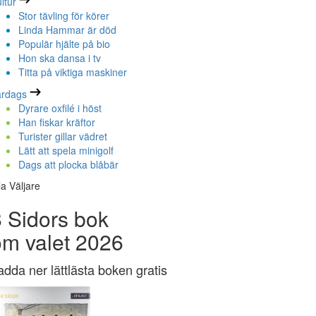
ltur
Stor tävling för körer
Linda Hammar är död
Populär hjälte på bio
Hon ska dansa i tv
Titta på viktiga maskiner
ardags
Dyrare oxfilé i höst
Han fiskar kräftor
Turister gillar vädret
Lätt att spela minigolf
Dags att plocka blåbär
la Väljare
 Sidors bok
om valet 2026
adda ner lättlästa boken gratis