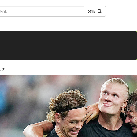
ktext
Sök
uiz