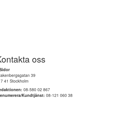
Kontakta oss
Sidor
rakenbergsgatan 39
17 41 Stockholm
edaktionen:
08-580 02 867
renumerera/Kundtjänst:
08-121 060 38