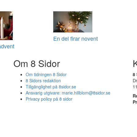
En del firar novent
advent
Om 8 Sidor
Om tidningen 8 Sidor
8 
8 Sidors redaktion
D
Tillgänglighet på 8sidor.se
1
Ansvarig utgivare:
marie.hillblom@8sidor.se
R
Privacy policy på 8 sidor
P