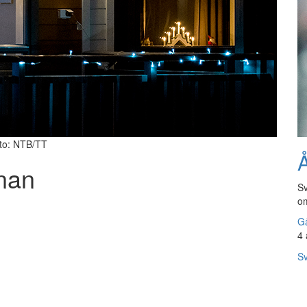
oto: NTB/TT
Å
rnan
Sv
om
Gå
4 
Sv