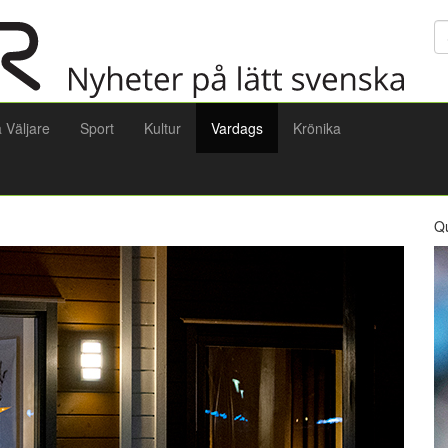
Sö
a Väljare
Sport
Kultur
Vardags
Krönika
Q