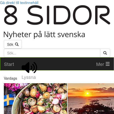
Gå direkt till textinnehåll
Sök
Söktext
Start
Mer
Lyssna
Vardags