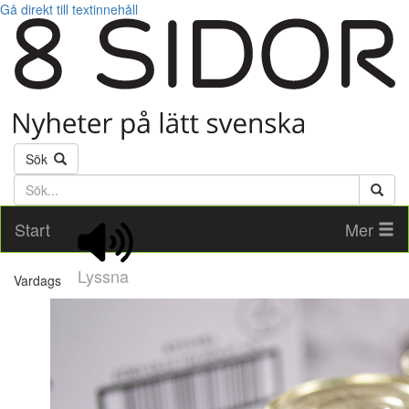
Gå direkt till textinnehåll
Sök
Söktext
Start
Mer
Lyssna
Vardags