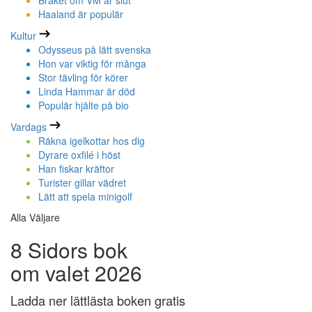
Bråket om VM är slut
Haaland är populär
Kultur
Odysseus på lätt svenska
Hon var viktig för många
Stor tävling för körer
Linda Hammar är död
Populär hjälte på bio
Vardags
Räkna igelkottar hos dig
Dyrare oxfilé i höst
Han fiskar kräftor
Turister gillar vädret
Lätt att spela minigolf
Alla Väljare
8 Sidors bok
om valet 2026
Ladda ner lättlästa boken gratis