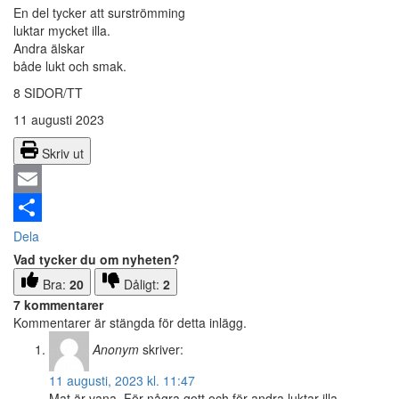
En del tycker att surströmming
luktar mycket illa.
Andra älskar
både lukt och smak.
8 SIDOR/TT
11 augusti 2023
Skriv ut
Email
Dela
Vad tycker du om nyheten?
Bra:
20
Dåligt:
2
7 kommentarer
Kommentarer är stängda för detta inlägg.
Anonym
skriver:
11 augusti, 2023 kl. 11:47
Mat är vana. För några gott och för andra luktar illa.