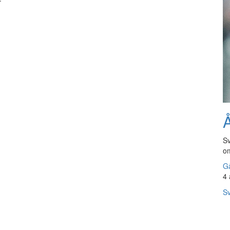
Å
Sv
om
Gå
4 
Sv