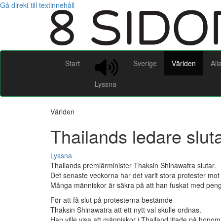
Gå direkt till textinnehåll
Start
Sverige
Världen
All
Lyssna
Världen
Thailands ledare sluta
Lyssna
Thailands premiärminister Thaksin Shinawatra slutar.
Det senaste veckorna har det varit stora protester mo
Många människor är säkra på att han fuskat med peng
För att få slut på protesterna bestämde
Thaksin Shinawatra att ett nytt val skulle ordnas.
Han ville visa att människor i Thailand litade på honom