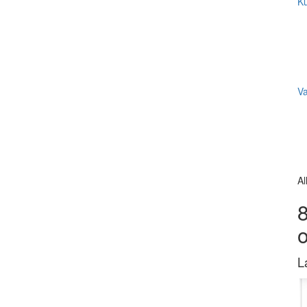
Ku
V
Al
8
L