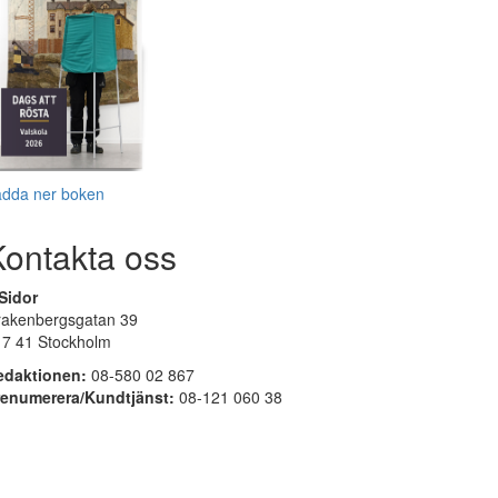
adda ner boken
Kontakta oss
Sidor
rakenbergsgatan 39
17 41 Stockholm
edaktionen:
08-580 02 867
renumerera/Kundtjänst:
08-121 060 38