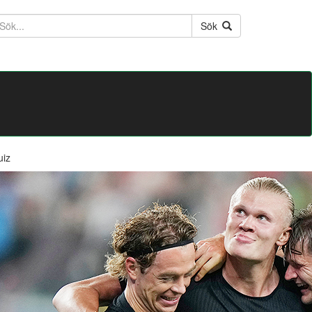
ktext
Sök
uiz