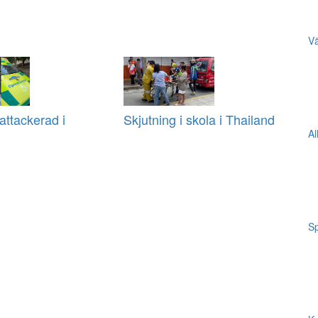
Vä
ttackerad i
Skjutning i skola i Thailand
Al
Sp