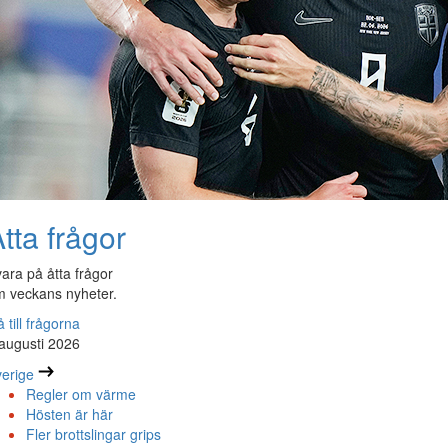
tta frågor
ara på åtta frågor
 veckans nyheter.
 till frågorna
augusti 2026
erige
Regler om värme
Hösten är här
Fler brottslingar grips