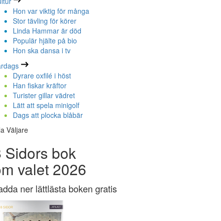
ltur
Hon var viktig för många
Stor tävling för körer
Linda Hammar är död
Populär hjälte på bio
Hon ska dansa i tv
ardags
Dyrare oxfilé i höst
Han fiskar kräftor
Turister gillar vädret
Lätt att spela minigolf
Dags att plocka blåbär
la Väljare
 Sidors bok
om valet 2026
adda ner lättlästa boken gratis