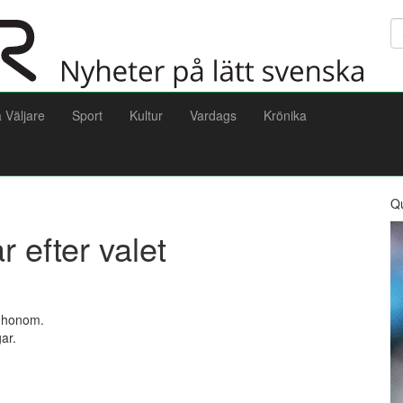
Sö
a Väljare
Sport
Kultur
Vardags
Krönika
Q
r efter valet
t honom.
ar.
.