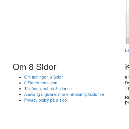
L
Om 8 Sidor
Om tidningen 8 Sidor
8 
8 Sidors redaktion
D
Tillgänglighet på 8sidor.se
1
Ansvarig utgivare:
marie.hillblom@8sidor.se
R
Privacy policy på 8 sidor
P