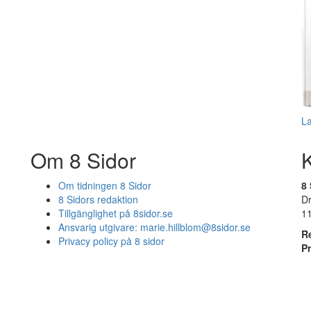
L
Om 8 Sidor
Om tidningen 8 Sidor
8 
8 Sidors redaktion
D
Tillgänglighet på 8sidor.se
1
Ansvarig utgivare:
marie.hillblom@8sidor.se
R
Privacy policy på 8 sidor
P