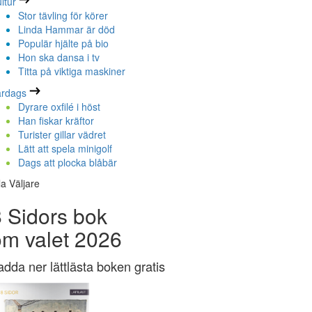
ltur
Stor tävling för körer
Linda Hammar är död
Populär hjälte på bio
Hon ska dansa i tv
Titta på viktiga maskiner
ardags
Dyrare oxfilé i höst
Han fiskar kräftor
Turister gillar vädret
Lätt att spela minigolf
Dags att plocka blåbär
la Väljare
 Sidors bok
om valet 2026
adda ner lättlästa boken gratis