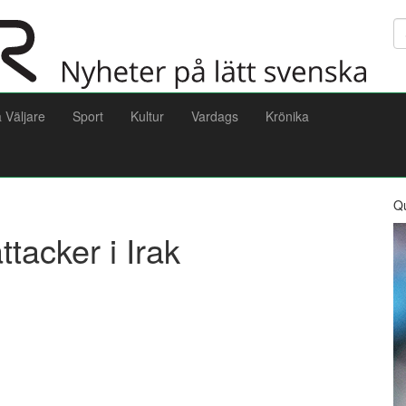
Sö
a Väljare
Sport
Kultur
Vardags
Krönika
Q
tacker i Irak