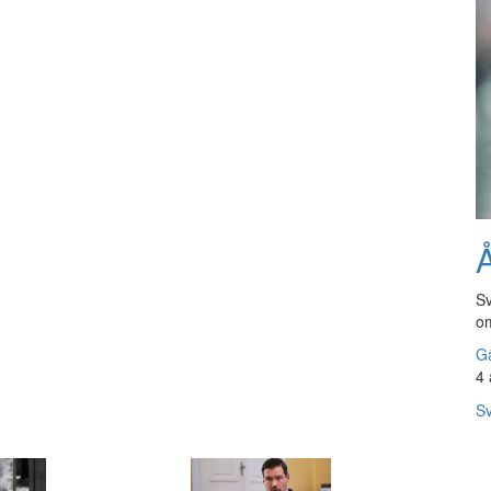
Å
Sv
om
Gå
4 
Sv