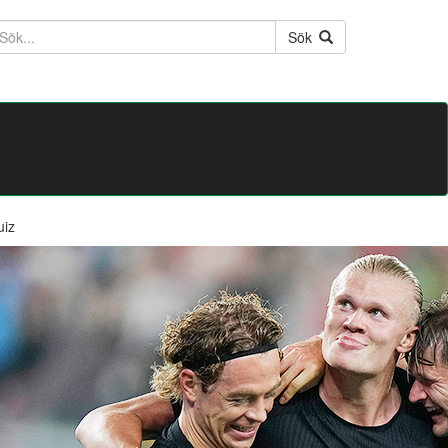
ktext
Sök
uiz