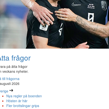
tta frågor
ara på åtta frågor
 veckans nyheter.
 till frågorna
augusti 2026
erige
Nya regler på boenden
Hösten är här
Fler brottslingar grips