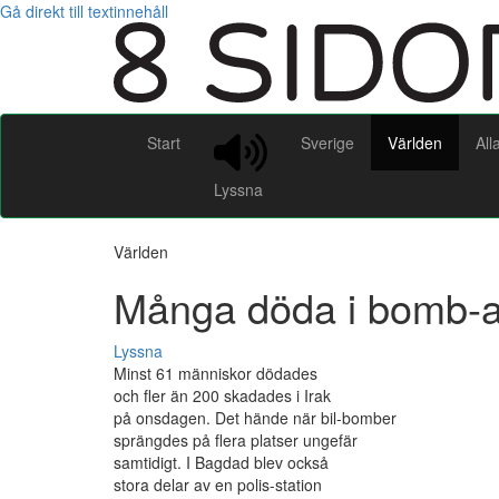
Gå direkt till textinnehåll
Start
Sverige
Världen
All
Lyssna
Världen
Många döda i bomb-at
Lyssna
Minst 61 människor dödades
och fler än 200 skadades i Irak
på onsdagen. Det hände när bil-bomber
sprängdes på flera platser ungefär
samtidigt. I Bagdad blev också
stora delar av en polis-station