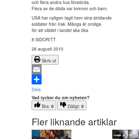
och flera andra hus förstörda.
Flera av de döda var kvinnor och barn.
USA har nyligen tagit hem sina stridande
soldater från Irak. Många är oroliga
för att våldet i landet ska öka.
8 SIDOR/TT
26 augusti 2010
Skriv ut
Email
Dela
Vad tycker du om nyheten?
Bra:
0
Dåligt:
0
Fler liknande artiklar