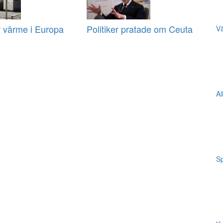
r värme i Europa
Politiker pratade om Ceuta
Vä
Al
Sp