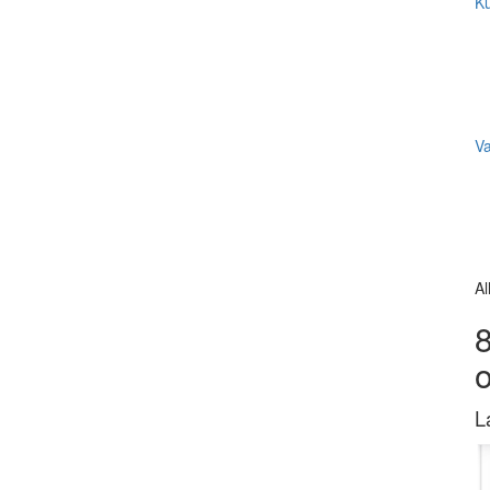
Ku
V
Al
8
L