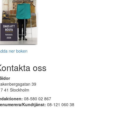
adda ner boken
Kontakta oss
Sidor
rakenbergsgatan 39
17 41 Stockholm
edaktionen:
08-580 02 867
renumerera/Kundtjänst:
08-121 060 38