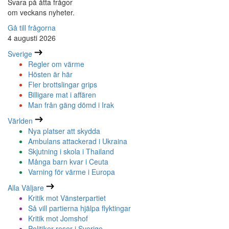
Svara på åtta frågor
om veckans nyheter.
Gå till frågorna
4 augusti 2026
Sverige
Regler om värme
Hösten är här
Fler brottslingar grips
Billigare mat i affären
Man från gäng dömd i Irak
Världen
Nya platser att skydda
Ambulans attackerad i Ukraina
Skjutning i skola i Thailand
Många barn kvar i Ceuta
Varning för värme i Europa
Alla Väljare
Kritik mot Vänsterpartiet
Så vill partierna hjälpa flyktingar
Kritik mot Jomshof
Politiker reser i Sverige