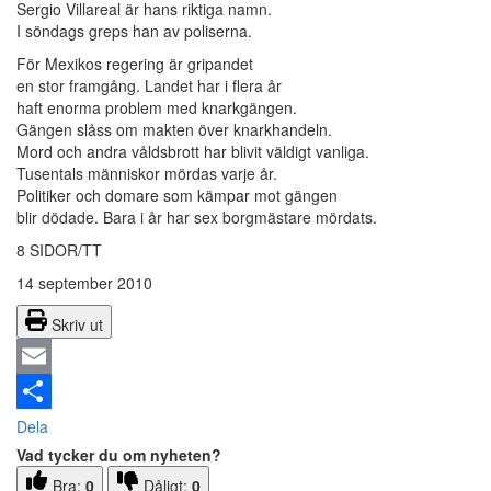
Sergio Villareal är hans riktiga namn.
I söndags greps han av poliserna.
För Mexikos regering är gripandet
en stor framgång. Landet har i flera år
haft enorma problem med knarkgängen.
Gängen slåss om makten över knarkhandeln.
Mord och andra våldsbrott har blivit väldigt vanliga.
Tusentals människor mördas varje år.
Politiker och domare som kämpar mot gängen
blir dödade. Bara i år har sex borgmästare mördats.
8 SIDOR/TT
14 september 2010
Skriv ut
Email
Dela
Vad tycker du om nyheten?
Bra:
0
Dåligt:
0