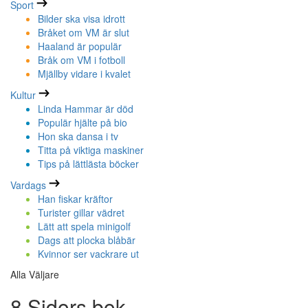
Sport
Bilder ska visa idrott
Bråket om VM är slut
Haaland är populär
Bråk om VM i fotboll
Mjällby vidare i kvalet
Kultur
Linda Hammar är död
Populär hjälte på bio
Hon ska dansa i tv
Titta på viktiga maskiner
Tips på lättlästa böcker
Vardags
Han fiskar kräftor
Turister gillar vädret
Lätt att spela minigolf
Dags att plocka blåbär
Kvinnor ser vackrare ut
Alla Väljare
8 Sidors bok