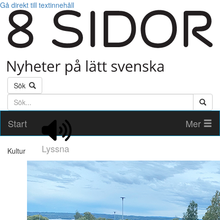
Gå direkt till textinnehåll
Sök
Söktext
Start
Mer
Lyssna
Kultur