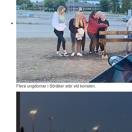
Flera ungdomar i Söråker står vid konsten.