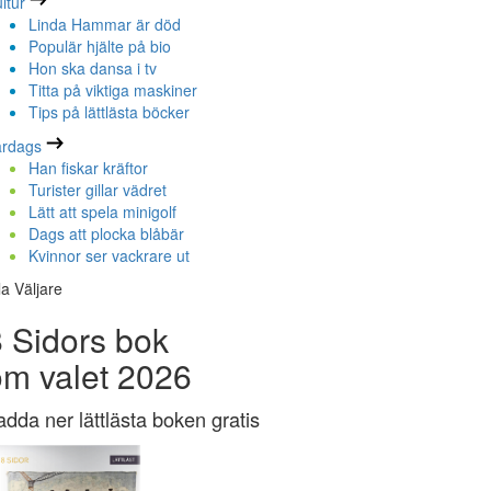
ltur
Linda Hammar är död
Populär hjälte på bio
Hon ska dansa i tv
Titta på viktiga maskiner
Tips på lättlästa böcker
ardags
Han fiskar kräftor
Turister gillar vädret
Lätt att spela minigolf
Dags att plocka blåbär
Kvinnor ser vackrare ut
la Väljare
 Sidors bok
om valet 2026
adda ner lättlästa boken gratis