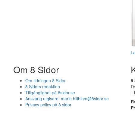
L
Om 8 Sidor
Om tidningen 8 Sidor
8 
8 Sidors redaktion
D
Tillgänglighet på 8sidor.se
1
Ansvarig utgivare:
marie.hillblom@8sidor.se
R
Privacy policy på 8 sidor
P