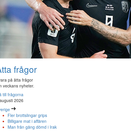
tta frågor
ara på åtta frågor
 veckans nyheter.
 till frågorna
augusti 2026
erige
Fler brottslingar grips
Billigare mat i affären
Man från gäng dömd i Irak