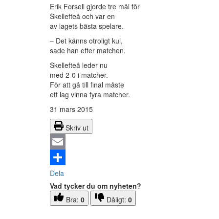
Erik Forsell gjorde tre mål för
Skellefteå och var en
av lagets bästa spelare.
– Det känns otroligt kul,
sade han efter matchen.
Skellefteå leder nu
med 2-0 i matcher.
För att gå till final måste
ett lag vinna fyra matcher.
31 mars 2015
Skriv ut
Email
Dela
Vad tycker du om nyheten?
Bra:
0
Dåligt:
0