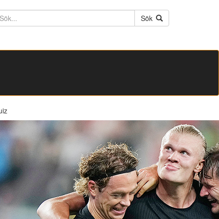
ktext
Sök
uiz