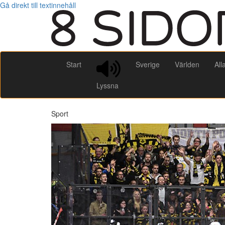
Gå direkt till textinnehåll
Start
Sverige
Världen
All
Lyssna
Sport