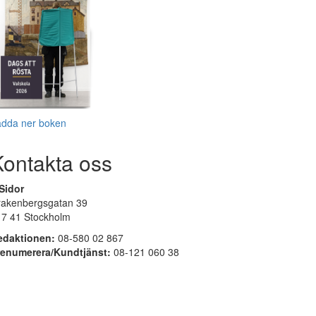
adda ner boken
Kontakta oss
Sidor
rakenbergsgatan 39
17 41 Stockholm
edaktionen:
08-580 02 867
renumerera/Kundtjänst:
08-121 060 38