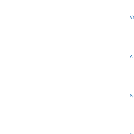
Vä
Al
Sp