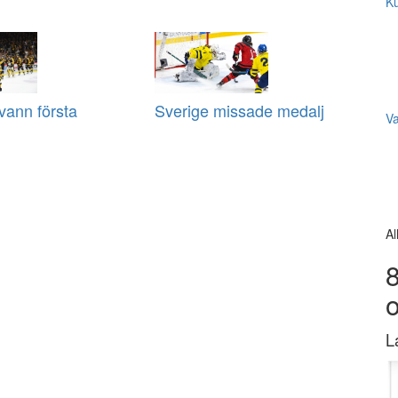
Ku
 vann första
Sverige missade medalj
V
Al
8
L