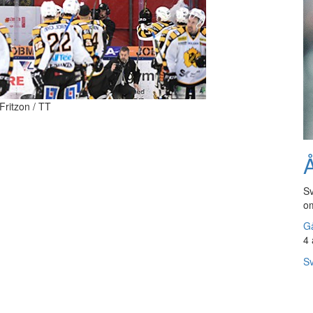
Fritzon / TT
Å
Sv
om
Gå
4 
Sv