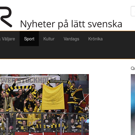
Sö
a Väljare
Sport
Kultur
Vardags
Krönika
Q