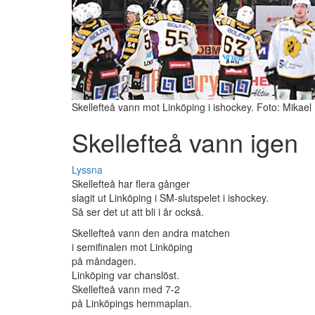
Skellefteå vann mot Linköping i ishockey. Foto: Mikael 
Skellefteå vann igen
Lyssna
Skellefteå har flera gånger
slagit ut Linköping i SM-slutspelet i ishockey.
Så ser det ut att bli i år också.
Skellefteå vann den andra matchen
i semifinalen mot Linköping
på måndagen.
Linköping var chanslöst.
Skellefteå vann med 7-2
på Linköpings hemmaplan.