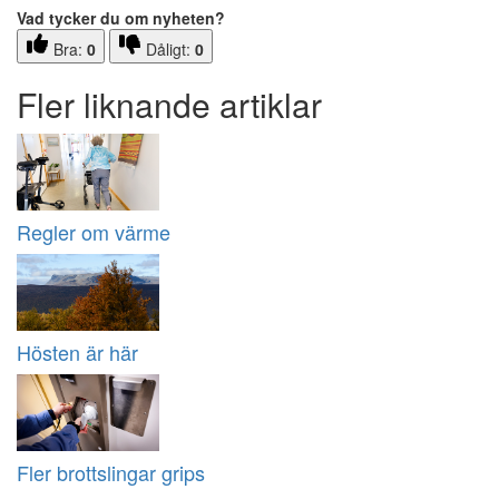
Vad tycker du om nyheten?
Bra:
0
Dåligt:
0
Fler liknande artiklar
Regler om värme
Hösten är här
Fler brottslingar grips