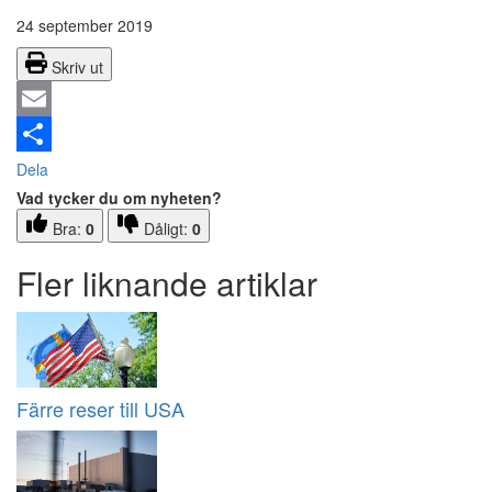
24 september 2019
Skriv ut
Email
Dela
Vad tycker du om nyheten?
Bra:
0
Dåligt:
0
Fler liknande artiklar
Färre reser till USA