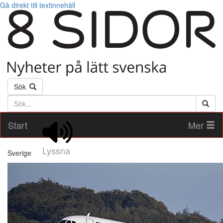
Gå direkt till textinnehåll
Sök
Söktext
Start
Mer
Lyssna
Sverige